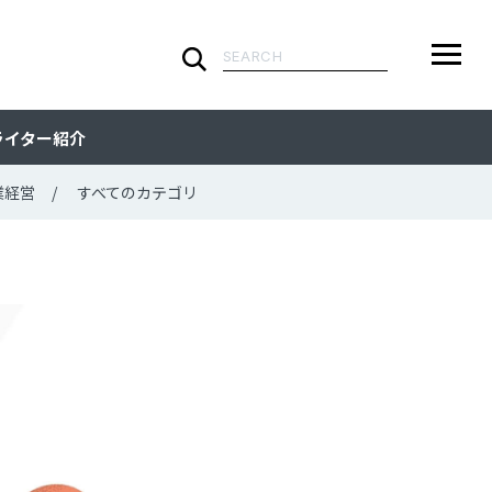
検
索:
ARTICLE
メ
検
検
ライター紹介
ニ
索
索:
すべての記事
CATEGORY
ュ
業経営
すべてのカテゴリ
ー
カテゴリで探す
TAG
一
覧
タグで探す
WRITER
ライターで探す
FEATURE
特集
MOVIE
動画