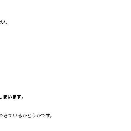
ない」
しまいます
。
できているかどうかです。