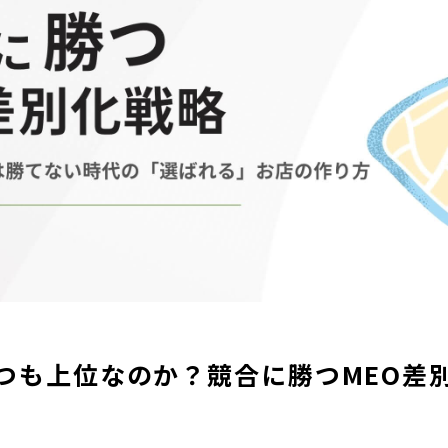
PDF
つも上位なのか？競合に勝つMEO差