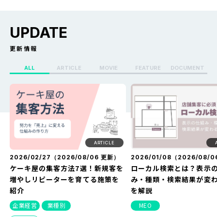
UPDATE
更新情報
ALL
ARTICLE
MOVIE
FEATURE
DOCUMENT
X（Twitter）のセンシティブ設定
Whoo(ふー)でフリーズ
を解除する方法を解説！できない
る？どうなる？見え方・
原因や改善方法とは？
方・バレない方法を解説
ARTICLE
2026/02/27（
2026/08/06
更新）
2026/01/08（
2026/08/0
ケーキ屋の集客方法7選！新規客を
ローカル検索とは？表示
増やしリピーターを育てる施策を
み・種類・検索結果が変
紹介
を解説
企業経営
業種別
MEO