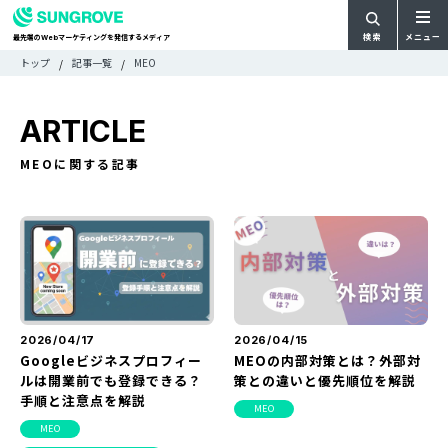
検索
メニュー
最先端の
マーケティングを発信するメディア
Web
検
検
トップ
記事一覧
MEO
ARTICLE
メ
索
索:
すべての記事
ニ
CATEGORY
ARTICLE
ュ
カテゴリで探す
ー
TAG
MEOに関する記事
一
タグで探す
WRITER
覧
ライターで探す
FEATURE
特集
MOVIE
動画
DOCUMENT
お役立ち資料
2026/04/17
2026/04/15
Googleビジネスプロフィー
MEOの内部対策とは？外部対
ルは開業前でも登録できる？
策との違いと優先順位を解説
お問い合わせ
手順と注意点を解説
MEO
広告掲載に関するお問い合わせ
MEO