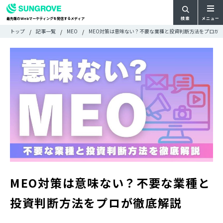
検索
メニュー
最先端の
マーケティングを発信するメディア
Web
検
検
トップ
記事一覧
MEO
MEO対策は意味ない？不要な業種と投資判断方法をプロが
ARTICLE
メ
索
索:
すべての記事
ニ
CATEGORY
ュ
カテゴリで探す
ー
TAG
一
タグで探す
WRITER
覧
ライターで探す
FEATURE
特集
MOVIE
動画
DOCUMENT
お役立ち資料
MEO対策は意味ない？不要な業種と
お問い合わせ
投資判断方法をプロが徹底解説
広告掲載に関するお問い合わせ