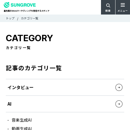
検索
メニュー
最先端の
マーケティングを発信するメディア
Web
検
検
トップ
カテゴリ一覧
ARTICLE
メ
索
索:
すべての記事
ニ
CATEGORY
CATEGORY
ュ
カテゴリで探す
ー
TAG
カテゴリ一覧
一
タグで探す
WRITER
覧
ライターで探す
記事のカテゴリ一覧
FEATURE
特集
MOVIE
動画
インタビュー
DOCUMENT
お役立ち資料
AI
お問い合わせ
音楽生成AI
広告掲載に関するお問い合わせ
動画生成AI