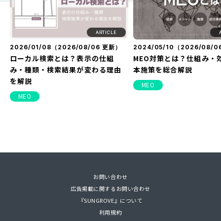
ARTICLE
2026/01/08（
2026/08/06
更新）
2024/05/10（
2026/08/0
ローカル検索とは？表示の仕組
MEO対策とは？仕組み・
み・種類・検索結果が変わる理由
本施策を総合解説
を解説
MEO
MEO
お問い合わせ
PDF
広告掲載に関するお問い合わせ
2026/01/08（
2022/02/22（
2023/07/14（
2026/05/28
2026/08/03
2026/08/06
2026/03/12
更新）
更新）
更新）
2024/05/10（
2022/03/25（
2023/04/18（
2021/11/26（
2026/04/03
2024/04/11
2026/08/0
2026/01/3
『SUNGROVE』について
ローカル検索とは？表示の仕組
MEOって何？対策を行うメリット
【ランキング】読者に人気の記事
SNSマーケティング – 成果につな
MEO対策とは？仕組み・
ギガファイル便の使い方
スタートアップ企業・起
【見つからなければ選ば
利用規約
み・種類・検索結果が変わる理由
や大事な要素について簡単解説
を集めました！
がる戦略が知りたい方へ
本施策を総合解説
方、ダウンロード方法
ォーカス！
ネット集客の全体像