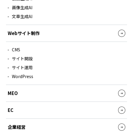
『SUNGROVE』について
画像生成AI
文章生成AI
利用規約
広告掲載に関する規約
Webサイト制作
特定商取引法に基づく表記
CMS
プライバシーポリシー
サイト開設
運営会社
サイト運用
WordPress
MEO
EC
企業経営