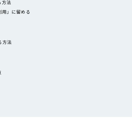
る方法
的利用」に留める
する方法
点