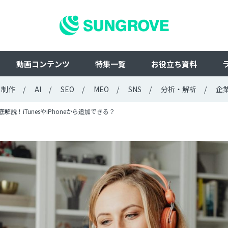
動画コンテンツ
特集一覧
お役立ち資料
ト制作
AI
SEO
MEO
SNS
分析・解析
企
解説！iTunesやiPhoneから追加できる？