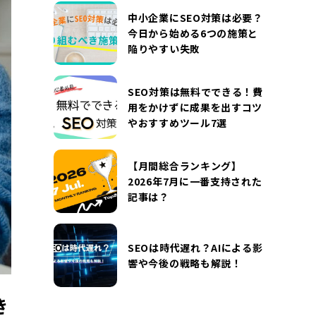
DOCUMENT
中小企業にSEO対策は必要？
お役立ち資料
今日から始める6つの施策と
陥りやすい失敗
お問い合わせ
広告掲載に関するお問い合わせ
『SUNGROVE』について
利用規約
SEO対策は無料でできる！費
用をかけずに成果を出すコツ
広告掲載に関する規約
特定商取引法に基づく表記
やおすすめツール7選
プライバシーポリシー
運営会社
【月間総合ランキング】
2026年7月に一番支持された
記事は？
SEOは時代遅れ？AIによる影
響や今後の戦略も解説！
き