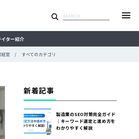
検
索:
ARTICLE
メ
検
検
ライター紹介
ニ
索
索:
すべての記事
CATEGORY
ュ
業経営
すべてのカテゴリ
ー
カテゴリで探す
TAG
一
覧
タグで探す
WRITER
新着記事
ライターで探す
FEATURE
製造業のSEO対策完全ガイド
特集
MOVIE
｜キーワード選定と進め方を
わかりやすく解説
動画