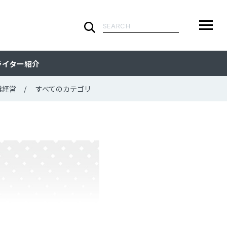
検
索:
ARTICLE
メ
検
検
ライター紹介
ニ
索
索:
すべての記事
CATEGORY
ュ
業経営
すべてのカテゴリ
ー
カテゴリで探す
TAG
一
覧
タグで探す
WRITER
ライターで探す
FEATURE
特集
MOVIE
動画