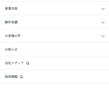
事業内容
制作実績
お客様の声
お知らせ
自社メディア
採用情報
お問い合わせ