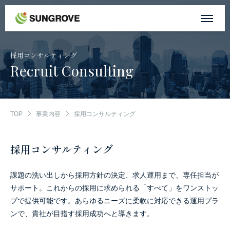
サングローブについて
採用コンサルティング
Recruit Consulting
事業内容
制作実績
TOP
事業内容
採用コンサルティング
お客様の声
採用コンサルティング
お知らせ
課題の洗い出しから採用方針の決定、求人運用まで、専任担当が
サポート。これからの採用に求められる「すべて」をワンストッ
自社メディア
プで提供可能です。あらゆるニーズに柔軟に対応できる運用プラ
ンで、貴社が目指す採用成功へと導きます。
採用情報