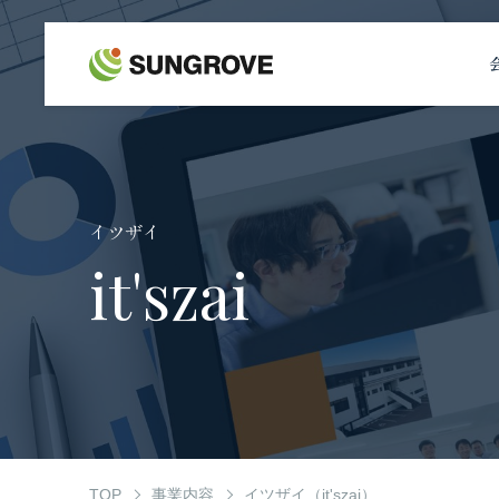
サングローブについて
事業内容
イツザイ
制作実績
it'szai
お客様の声
お知らせ
自社メディア
TOP
事業内容
イツザイ（it'szai）