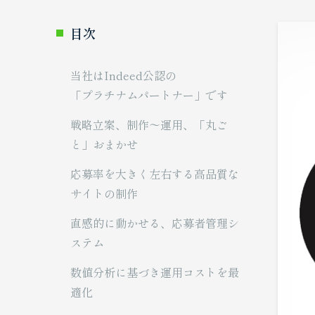
目次
当社はIndeed公認の
「プラチナムパートナー」です
戦略立案、制作～運用、「丸ご
と」おまかせ
応募率を大きく左右する高品質な
サイトの制作
直感的に動かせる、応募者管理シ
ステム
数値分析に基づき運用コストを最
適化