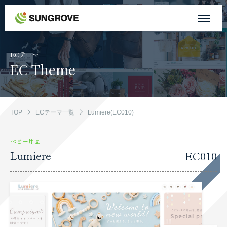
サングローブについて
ECテーマ
EC Theme
事業内容
制作実績
TOP
ECテーマ一覧
Lumiere(EC010)
お客様の声
ベビー用品
Lumiere
EC010
お知らせ
自社メディア
採用情報