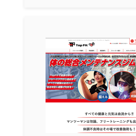
業種
不動産関連
漢方/薬局
写真館
アイラッシュ
カウンセリング
ヘアサロン
ペット関連
リラ
自動車関連
葬儀
採用
サイトカラー