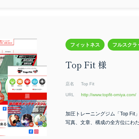
フィットネス
フルスクラ
・撮影サービス
コンサルティング
ホテル/宿泊施
Top Fit 様
コーポレート
スクール
ネイル
ハウスクリ
クゼーション
士業
リフォーム
歯医者
店名
Top Fit
セミナー
ダンス
EC
その他
URL
http://www.topfit-omiya.com/
加圧トレーニングジム「Top F
写真、文章、構成の全方位にわ