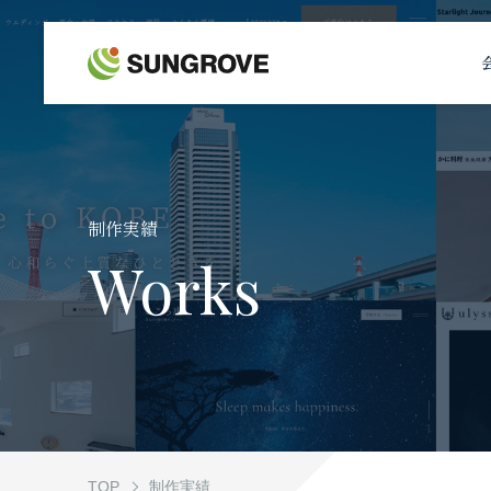
サングローブについて
事業内容
制作実績
制作実績
Works
お客様の声
お知らせ
自社メディア
TOP
制作実績