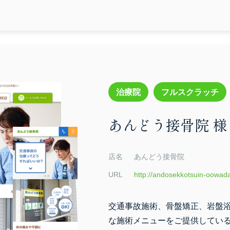
ベージュ
レッド
イエロー
オレンジ
モノトーン
カラフル
治療院
フルスクラッチ
あんどう接骨院 様
店名
あんどう接骨院
検索する
URL
http://andosekkotsuin-oowad
交通事故施術、骨盤矯正、岩盤
な施術メニューをご提供してい