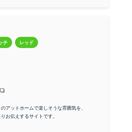
ッチ
レッド
設
飲食
エステサロン
ーニング
フィットネス
治療院
結婚相談所
it」のアットホームで楽しそうな雰囲気を、
たりお伝えするサイトです。