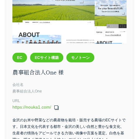
採用
セミナー
ダンス
EC
その他
サイトカラー
ブルー
グリーン
ブラウン
ベージュ
レッド
イエロー
オレンジ
グレー
ブラック
ホワイト
パープル
ピンク
モノトーン
EC
ECサイト構築
モノトーン
カラフル
農事組合法人One 様
会社名
農事組合法人One
URL
https://nouka1.com/
金沢のお米や野菜などの農産物を栽培・販売する農場のECサイトで
す。日本文化を代表する都市・金沢の美しい自然と豊かな食文化、
検索する
生産者の情熱をアピールできる力強い画像や言葉を選定。白色を基