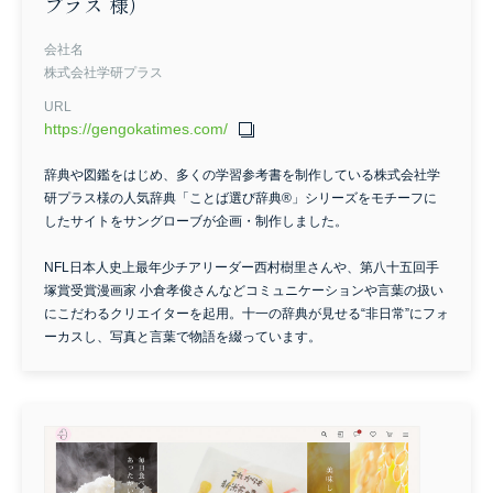
プラス 様）
会社名
株式会社学研プラス
URL
https://gengokatimes.com/
辞典や図鑑をはじめ、多くの学習参考書を制作している株式会社学
研プラス様の人気辞典「ことば選び辞典®」シリーズをモチーフに
したサイトをサングローブが企画・制作しました。
NFL日本人史上最年少チアリーダー西村樹里さんや、第八十五回手
塚賞受賞漫画家 小倉孝俊さんなどコミュニケーションや言葉の扱い
にこだわるクリエイターを起用。十一の辞典が見せる“非日常”にフォ
ーカスし、写真と言葉で物語を綴っています。