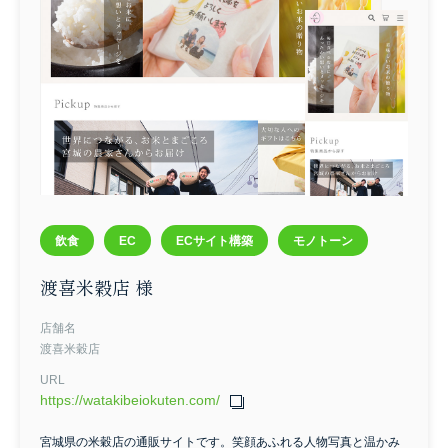
飲食
EC
ECサイト構築
モノトーン
渡喜米穀店 様
店舗名
渡喜米穀店
URL
https://watakibeiokuten.com/
宮城県の米穀店の通販サイトです。笑顔あふれる人物写真と温かみ