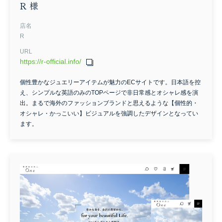
R 様
店名
R
URL
https://r-official.info/
個性豊かなジュエリーアイテムが魅力のECサイトです。日本語を控
え、シンプルな英語のみのTOPページで非日常感とオシャレ感を演
出。まるで海外のファッションブランドと思えるような【個性的・
業種
オシャレ・かっこいい】ビジュアルを強調したデザインとなってい
ます。
不動産関連
漢方/薬局
写真館・撮影サービス
コンサルティング
ホテル/宿泊施設
飲食
エステサロン
アイラッシュ
カウンセリング
コーポレート
スクール
ネイル
ハウスクリーニング
フィットネス
ヘアサロン
ペット関連
リラクゼーション
士業
リフォーム
歯医者
治療院
結婚相談所
自動車関連
葬儀