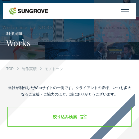
サングローブについて
制作実績
Works
事業内容
制作実績
TOP
制作実績
モノトーン
お客様の声
当社が制作したWebサイトの一例です。
クライアントの皆様、いつも多大
なるご支援・ご協力のほど、誠にありがとうございます。
お知らせ
絞り込み検索
自社メディア
採用情報