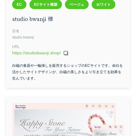
EC
ECサイト構築
ベージュ
ホワイト
studio bwanji 様
店名
studio bwanji
URL
https://studiobwanji.shop/
白磁の食器や一輪挿しを販売するショップのECサイトです。余白を
活かしたサイトデザインが、白磁の美しさをより引き立てる効果を
生んでいます。
業種
不動産関連
漢方/薬局
写真館・撮影サービス
コンサルティング
ホテル/宿泊施設
飲食
エステサロン
アイラッシュ
カウンセリング