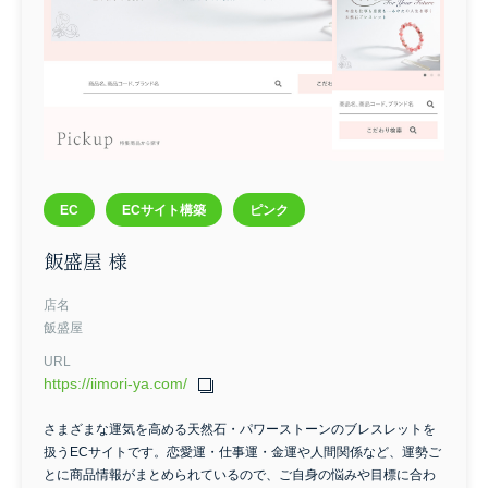
コーポレート
スクール
ネイル
ハウスクリーニング
フィットネス
ヘアサロン
ペット関連
リラクゼーション
士業
リフォーム
歯医者
治療院
結婚相談所
自動車関連
葬儀
採用
セミナー
ダンス
EC
その他
サイトカラー
EC
ECサイト構築
ピンク
ブルー
グリーン
ブラウン
ベージュ
レッド
飯盛屋 様
イエロー
オレンジ
グレー
ブラック
ホワイト
パープル
ピンク
モノトーン
店名
飯盛屋
カラフル
URL
https://iimori-ya.com/
さまざまな運気を高める天然石・パワーストーンのブレスレットを
扱うECサイトです。恋愛運・仕事運・金運や人間関係など、運勢ご
とに商品情報がまとめられているので、ご自身の悩みや目標に合わ