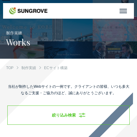
サングローブについて
制作実績
Works
事業内容
制作実績
TOP
制作実績
ECサイト構築
お客様の声
当社が制作したWebサイトの一例です。
クライアントの皆様、いつも多大
なるご支援・ご協力のほど、誠にありがとうございます。
お知らせ
絞り込み検索
自社メディア
採用情報