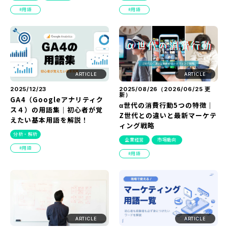
『SUNGROVE』について
用語
用語
利用規約
広告掲載に関する規約
特定商取引法に基づく表記
ARTICLE
ARTICLE
プライバシーポリシー
2025/12/23
2025/08/26（
2026/06/25
更
新）
GA4（Googleアナリティク
α世代の消費行動5つの特徴｜
運営会社
ス４）の用語集｜初心者が覚
Z世代との違いと最新マーケテ
えたい基本用語を解説！
ィング戦略
分析・解析
企業経営
市場動向
用語
用語
ARTICLE
ARTICLE