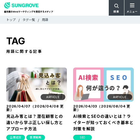
検索
メニュー
最先端の
マーケティングを発信するメディア
Web
検
検
トップ
タグ一覧
用語
ARTICLE
メ
索
索:
すべての記事
ニ
CATEGORY
TAG
ュ
カテゴリで探す
ー
TAG
用語に関する記事
一
タグで探す
WRITER
覧
ライターで探す
FEATURE
特集
MOVIE
動画
DOCUMENT
ARTICLE
ARTICLE
お役立ち資料
2026/04/07（
2026/04/08
更
2026/04/03（
2026/08/04
更
新）
新）
見込み客とは？潜在顧客との
AI検索とSEOの違いとは？ラ
お問い合わせ
違いから学ぶ正しい探し方と
イターが知っておくべき基本と
アプローチ方法
対策を解説
広告掲載に関するお問い合わせ
企業経営
事業戦略
SEO