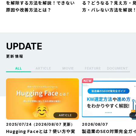
を解除する方法を解説！できない
る？どうなる？見え方・
原因や改善方法とは？
方・バレない方法を解説
UPDATE
更新情報
ALL
ARTICLE
MOVIE
FEATURE
DOCUMENT
X（Twitter）のセンシティブ設定
Whoo(ふー)でフリーズ
NEW
を解除する方法を解説！できない
る？どうなる？見え方・
原因や改善方法とは？
方・バレない方法を解説
ARTICLE
2025/07/24（
2026/08/07
更新）
2026/08/07
Hugging Faceとは？使い方や実
製造業のSEO対策完全ガ