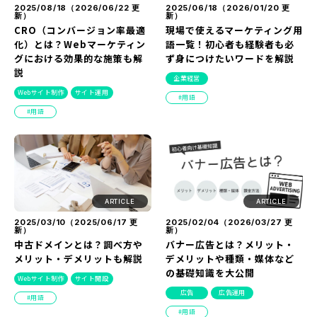
2025/08/18（
2026/06/22
更
2025/06/18（
2026/01/20
更
新）
新）
CRO（コンバージョン率最適
現場で使えるマーケティング用
化）とは？Webマーケティン
語一覧！初心者も経験者も必
グにおける効果的な施策も解
ず身につけたいワードを解説
説
企業経営
Webサイト制作
サイト運用
用語
用語
ARTICLE
ARTICLE
2025/03/10（
2025/06/17
更
2025/02/04（
2026/03/27
更
新）
新）
中古ドメインとは？調べ方や
バナー広告とは？メリット・
メリット・デメリットも解説
デメリットや種類・媒体など
の基礎知識を大公開
Webサイト制作
サイト開設
広告
広告運用
用語
用語