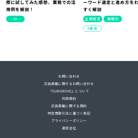
際に試してみた感想、業務での活
ーワード選定と進め方を
用例を解説！
すく解説
AI
企業経営
業種別
集客
NEW
お問い合わせ
PDF
広告掲載に関するお問い合わせ
2025/07/24（
2022/02/22（
2023/07/14（
2026/05/28
2026/08/03
2026/08/07
2026/03/12
更新）
更新）
更新）
2026/08/07
2022/03/25（
2023/04/18（
2021/11/26（
2026/04/03
2024/04/11
2026/01/3
『SUNGROVE』について
Hugging Faceとは？使い方や実
MEOって何？対策を行うメリット
【ランキング】読者に人気の記事
SNSマーケティング – 成果につな
製造業のSEO対策完全ガ
ギガファイル便の使い方
スタートアップ企業・起
【見つからなければ選ば
利用規約
際に試してみた感想、業務での活
や大事な要素について簡単解説
を集めました！
がる戦略が知りたい方へ
ーワード選定と進め方を
方、ダウンロード方法
ォーカス！
ネット集客の全体像
広告掲載に関する規約
用例を解説！
すく解説
MEO
連載
SNS
web-tools
インタビュー
集客
特定商取引法に基づく表記
AI
企業経営
業種別
プライバシーポリシー
運営会社
集客