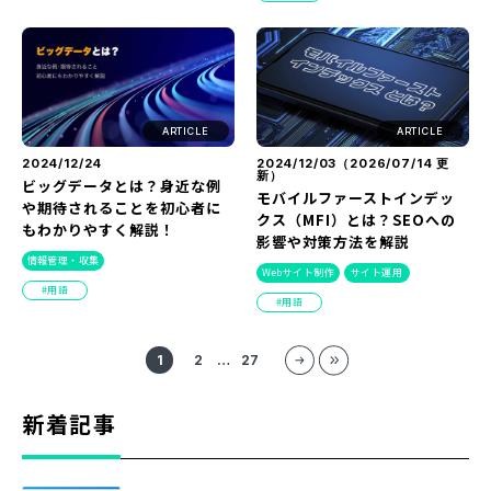
ARTICLE
ARTICLE
2024/12/24
2024/12/03（
2026/07/14
更
新）
ビッグデータとは？身近な例
モバイルファーストインデッ
や期待されることを初心者に
クス（MFI）とは？SEOへの
もわかりやすく解説！
影響や対策方法を解説
情報管理・収集
Webサイト制作
サイト運用
用語
用語
1
2
…
27
新着記事