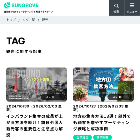
検索
メニュー
最先端の
マーケティングを発信するメディア
Web
検
検
トップ
タグ一覧
観光
ARTICLE
メ
索
索:
すべての記事
ニ
CATEGORY
TAG
ュ
カテゴリで探す
ー
TAG
観光に関する記事
一
タグで探す
WRITER
覧
ライターで探す
FEATURE
特集
MOVIE
動画
DOCUMENT
ARTICLE
ARTICLE
お役立ち資料
2024/10/30（
2026/02/03
更
2024/10/23（
2026/02/03
更
新）
新）
インバウンド集客の成果が上
地方の集客方法13選！郊外で
お問い合わせ
がる方法を紹介！訪日外国人
も顧客を増やすマーケティン
観光客の重要性と注意点も解
グ戦略と成功事例
広告掲載に関するお問い合わせ
説
企業経営
事業戦略