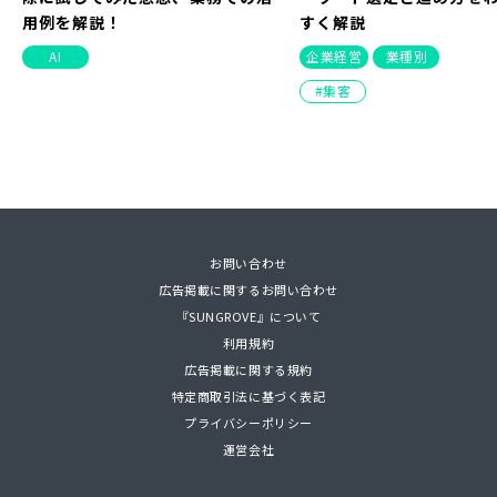
用例を解説！
すく解説
AI
企業経営
業種別
集客
NEW
お問い合わせ
PDF
広告掲載に関するお問い合わせ
2025/07/24（
2022/02/22（
2023/07/14（
2026/05/28
2026/08/03
2026/08/07
2026/03/12
更新）
更新）
更新）
2026/08/07
2022/03/25（
2023/04/18（
2021/11/26（
2026/04/03
2024/04/11
2026/01/3
『SUNGROVE』について
Hugging Faceとは？使い方や実
MEOって何？対策を行うメリット
【ランキング】読者に人気の記事
SNSマーケティング – 成果につな
製造業のSEO対策完全ガ
ギガファイル便の使い方
スタートアップ企業・起
【見つからなければ選ば
利用規約
際に試してみた感想、業務での活
や大事な要素について簡単解説
を集めました！
がる戦略が知りたい方へ
ーワード選定と進め方を
方、ダウンロード方法
ォーカス！
ネット集客の全体像
広告掲載に関する規約
用例を解説！
すく解説
MEO
連載
SNS
web-tools
インタビュー
集客
特定商取引法に基づく表記
AI
企業経営
業種別
プライバシーポリシー
運営会社
集客