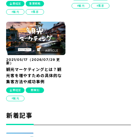
企業経営
事業戦略
『SUNGROVE』について
観光
集客
観光
集客
利用規約
広告掲載に関する規約
特定商取引法に基づく表記
プライバシーポリシー
ARTICLE
2021/05/17（
2026/07/29
更
運営会社
新）
観光マーケティングとは？観
光客を増やすための具体的な
集客方法や成功事例
企業経営
業種別
観光
新着記事