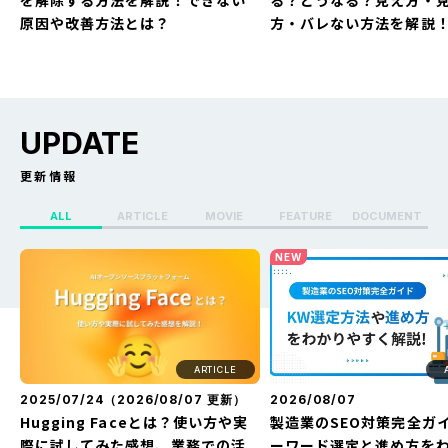
原因や改善方法とは？
方・バレない方法を解説
UPDATE
更新情報
ALL
ARTICLE
MOVIE
FEATURE
DOCUMENT
X（Twitter）のセンシティブ設定
Whoo(ふー)でフリーズ
NEW
を解除する方法を解説！できない
る？どうなる？見え方・
原因や改善方法とは？
方・バレない方法を解説
ARTICLE
2025/07/24（
2026/08/07
更新）
2026/08/07
Hugging Faceとは？使い方や実
製造業のSEO対策完全ガ
際に試してみた感想、業務での活
ーワード選定と進め方を