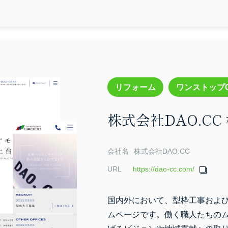
リフォーム
ワンストップ
・撮影サービス
コンサルティング
ホテル/宿泊施
株式会社DAO.CC
コーポレート
スクール
ネイル
ハウスクリ
クゼーション
士業
リフォーム
歯医者
セミナー
ダンス
EC
その他
会社名
株式会社DAO.CC
URL
https://dao-cc.com/
国内外において、型枠工事およ
ムページです。働く職人たちの