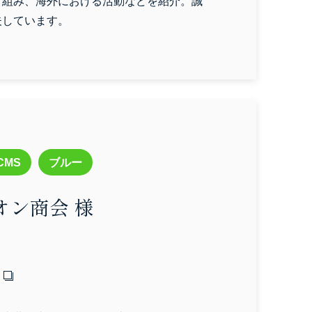
り組み、海外における活動などを紹介。誠
夫しています。
グレー
ブラック
CMS
ブルー
オン商会 様