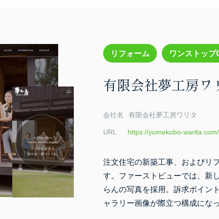
リフォーム
ワンストップ
有限会社夢工房ワリ
会社名
有限会社夢工房ワリタ
URL
https://yumekobo-warita.com/
注文住宅の新築工事、およびリ
す。ファーストビューでは、新
らんの写真を採用。訴求ポイントは
ャラリー画像が際立つ構成にな