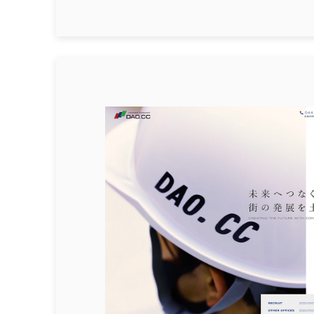
業種
不動産関連
漢方/薬局
写真館
アイラッシュ
カウンセリング
ヘアサロン
ペット関連
リラ
自動車関連
葬儀
採用
サイトカラー