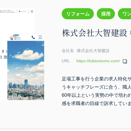
リフォーム
採用
ワン
株式会社大智建設 
会社名
株式会社大智建設
URL
https://tobiootomo.com/
足場工事を行う企業の求人特化
うキャッチフレーズに合う、職
60年以上という実勢の中で培わ
感を求職者の目線で訴求してい