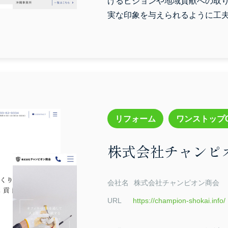
げるビジョンや地域貢献への取
実な印象を与えられるように工
ベージュ
レッド
イエロー
オレンジ
モノトーン
カラフル
リフォーム
ワンストップ
株式会社チャンピ
検索する
会社名
株式会社チャンピオン商会
URL
https://champion-shokai.info/