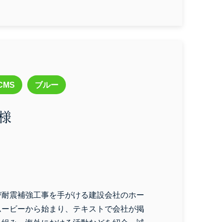
CMS
ブルー
設
飲食
エステサロン
 様
ーニング
フィットネス
治療院
結婚相談所
び耐震補強工事を手がける建設会社のホー
ムービーから始まり、テキストで会社が掲