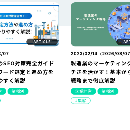
ARTICLE
AR
8/07
2023/02/14（
2026/08/0
のSEO対策完全ガイド
製造業のマーケティン
ワード選定と進め方を
チさを活かす！基本から
やすく解説
戦略まで徹底解説
営
業種別
企業経営
業種別
集客