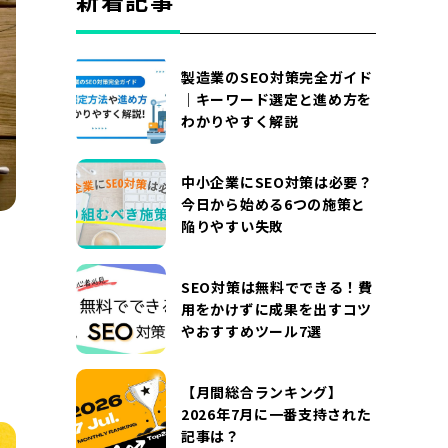
新着記事
DOCUMENT
お役立ち資料
製造業のSEO対策完全ガイド
お問い合わせ
広告掲載に関するお問い合わせ
｜キーワード選定と進め方を
わかりやすく解説
『SUNGROVE』について
利用規約
広告掲載に関する規約
特定商取引法に基づく表記
中小企業にSEO対策は必要？
今日から始める6つの施策と
プライバシーポリシー
運営会社
陥りやすい失敗
SEO対策は無料でできる！費
用をかけずに成果を出すコツ
やおすすめツール7選
【月間総合ランキング】
2026年7月に一番支持された
記事は？