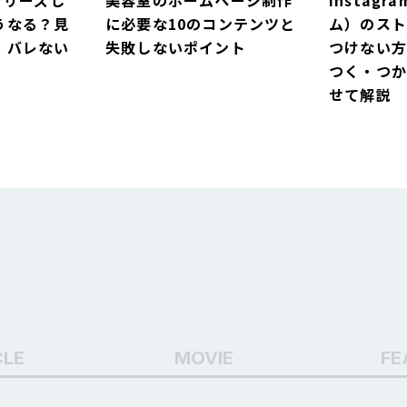
フリーズし
美容室のホームページ制作
Instag
うなる？見
に必要な10のコンテンツと
ム）のス
・バレない
失敗しないポイント
つけない
つく・つか
せて解説
フリーズし
美容室のホームページ制作
whooマ
うなる？見
に必要な10のコンテンツと
を解説！
・バレない
失敗しないポイント
家マーク
CLE
MOVIE
FE
紹介