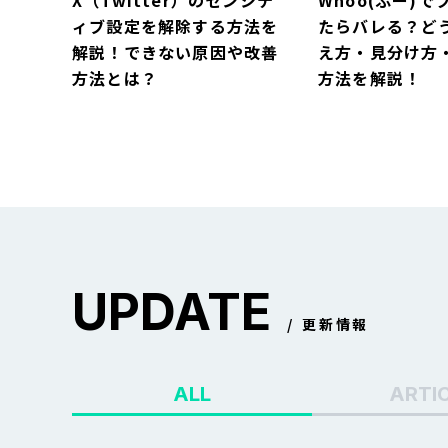
X（Twitter）のセンシテ
Whoo(ふー)で
ィブ設定を解除する方法を
たらバレる？ど
解説！できない原因や改善
え方・見分け方
方法とは？
方法を解説！
UPDATE
X（Twitter）のセンシテ
Whoo(ふー)で
更新情報
ィブ設定を解除する方法を
たらバレる？ど
解説！できない原因や改善
え方・見分け方
ALL
ARTI
方法とは？
方法を解説！