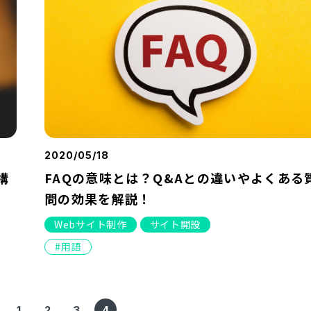
2020/05/18
構
FAQの意味とは？Q&Aとの違いやよくある
問の効果を解説！
Webサイト制作
サイト開設
用語
1
2
3
4