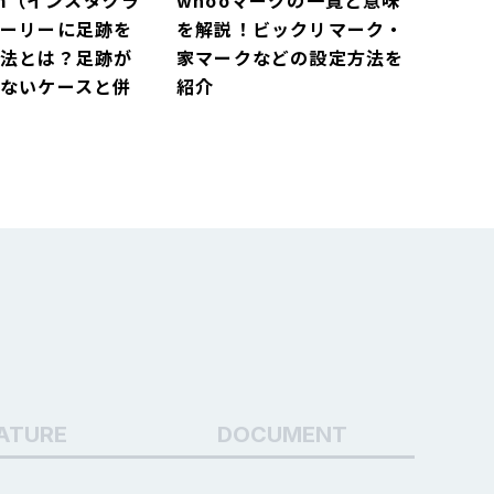
ram（インスタグラ
whooマークの一覧と意味
トーリーに足跡を
を解説！ビックリマーク・
方法とは？足跡が
家マークなどの設定方法を
ないケースと併
紹介
ークの一覧と意味
Instagram（インスタグラ
ビックリマーク・
ム）のストーリーに足跡を
などの設定方法を
つけない方法とは？足跡が
ATURE
DOCUMENT
つく・つかないケースと併
せて解説