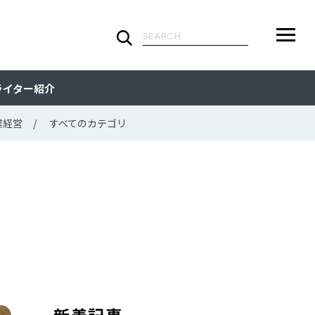
検
索:
ARTICLE
メ
検
検
ライター紹介
ニ
索
索:
すべての記事
CATEGORY
ュ
業経営
すべてのカテゴリ
ー
カテゴリで探す
TAG
一
覧
タグで探す
WRITER
ライターで探す
FEATURE
特集
MOVIE
動画