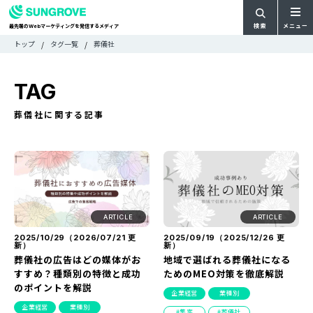
検索
メニュー
最先端の
マーケティングを発信するメディア
Web
検
検
トップ
タグ一覧
葬儀社
ARTICLE
メ
索
索:
すべての記事
ニ
CATEGORY
TAG
ュ
カテゴリで探す
ー
TAG
葬儀社に関する記事
一
タグで探す
WRITER
覧
ライターで探す
FEATURE
特集
MOVIE
動画
DOCUMENT
ARTICLE
ARTICLE
お役立ち資料
2025/10/29（
2026/07/21
更
2025/09/19（
2025/12/26
更
新）
新）
葬儀社の広告はどの媒体がお
地域で選ばれる葬儀社になる
お問い合わせ
すすめ？種類別の特徴と成功
ためのMEO対策を徹底解説
のポイントを解説
企業経営
業種別
広告掲載に関するお問い合わせ
企業経営
業種別
集客
葬儀社