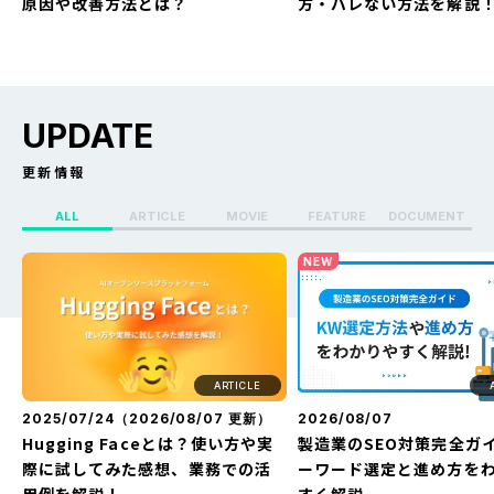
原因や改善方法とは？
方・バレない方法を解説
UPDATE
更新情報
ALL
ARTICLE
MOVIE
FEATURE
DOCUMENT
X（Twitter）のセンシティブ設定
Whoo(ふー)でフリーズ
NEW
を解除する方法を解説！できない
る？どうなる？見え方・
原因や改善方法とは？
方・バレない方法を解説
ARTICLE
2025/07/24（
2026/08/07
更新）
2026/08/07
Hugging Faceとは？使い方や実
製造業のSEO対策完全ガ
際に試してみた感想、業務での活
ーワード選定と進め方を
用例を解説！
すく解説