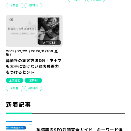
『SUNGROVE』について
集客
葬儀社
利用規約
広告掲載に関する規約
特定商取引法に基づく表記
ARTICLE
プライバシーポリシー
2019/02/22（
2026/02/09
更
新）
葬儀社の集客方法8選！中小で
運営会社
も大手に負けない顧客獲得力
をつけるヒント
企業経営
業種別
集客
葬儀社
新着記事
製造業のSEO対策完全ガイド｜キーワード選