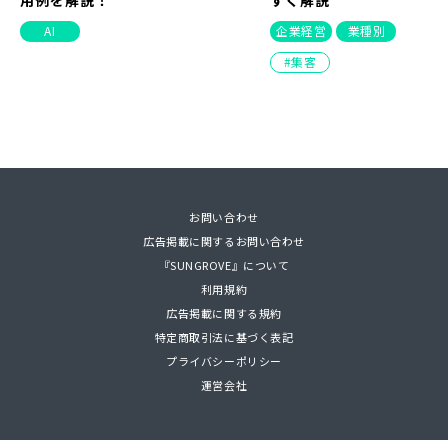
AI
企業経営
業種別
集客
NEW
お問い合わせ
PDF
広告掲載に関するお問い合わせ
2025/07/24（
2022/02/22（
2023/07/14（
2026/05/28
2026/08/03
2026/08/07
2026/03/12
更新）
更新）
更新）
2026/08/07
2022/03/25（
2023/04/18（
2021/11/26（
2026/04/03
2024/04/11
2026/01/3
『SUNGROVE』について
Hugging Faceとは？使い方や実
MEOって何？対策を行うメリット
【ランキング】読者に人気の記事
SNSマーケティング – 成果につな
製造業のSEO対策完全ガ
ギガファイル便の使い方
スタートアップ企業・起
【見つからなければ選ば
利用規約
際に試してみた感想、業務での活
や大事な要素について簡単解説
を集めました！
がる戦略が知りたい方へ
ーワード選定と進め方を
方、ダウンロード方法
ォーカス！
ネット集客の全体像
広告掲載に関する規約
用例を解説！
すく解説
MEO
連載
SNS
web-tools
インタビュー
集客
特定商取引法に基づく表記
AI
企業経営
業種別
プライバシーポリシー
運営会社
集客