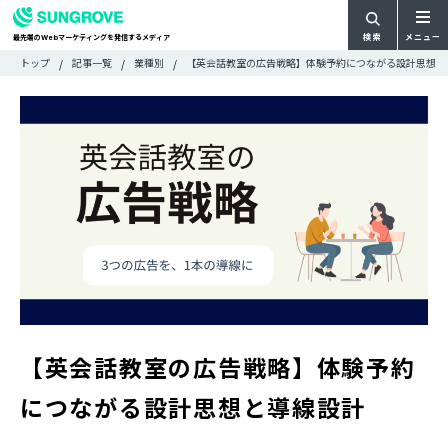
検索
メニュー
最先端の
マーケティングを発信するメディア
Web
検
検
トップ
記事一覧
業種別
【英会話教室の広告戦略】体験予約につながる設計思想と
ARTICLE
メ
索
索:
すべての記事
ニ
CATEGORY
ュ
カテゴリで探す
ー
TAG
一
タグで探す
WRITER
覧
ライターで探す
FEATURE
特集
MOVIE
動画
DOCUMENT
お役立ち資料
【英会話教室の広告戦略】体験予約
お問い合わせ
につながる設計思想と導線設計
広告掲載に関するお問い合わせ