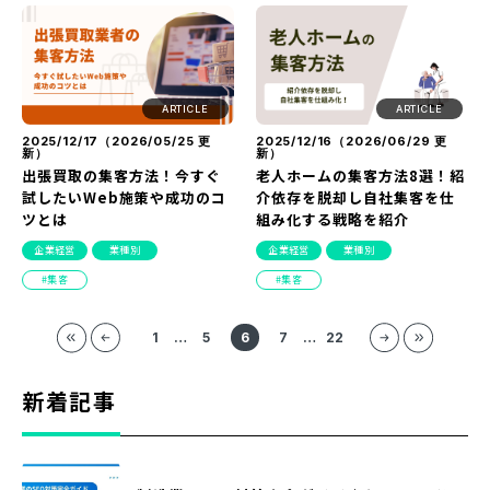
ARTICLE
ARTICLE
2025/12/17（
2026/05/25
更
2025/12/16（
2026/06/29
更
新）
新）
出張買取の集客方法！今すぐ
老人ホームの集客方法8選！紹
試したいWeb施策や成功のコ
介依存を脱却し自社集客を仕
ツとは
組み化する戦略を紹介
企業経営
業種別
企業経営
業種別
集客
集客
1
…
5
6
7
…
22
新着記事