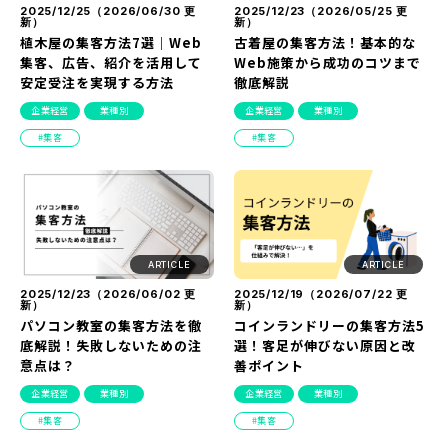
2025/12/25（
2026/06/30
更
2025/12/23（
2026/05/25
更
新）
新）
植木屋の集客方法7選｜Web
古着屋の集客方法！基本的な
集客、広告、紹介を活用して
Web施策から成功のコツまで
安定受注を実現する方法
徹底解説
企業経営
業種別
企業経営
業種別
集客
集客
ARTICLE
ARTICLE
2025/12/23（
2026/06/02
更
2025/12/19（
2026/07/22
更
新）
新）
パソコン教室の集客方法を徹
コインランドリーの集客方法5
底解説！失敗しないための注
選！客足が伸びない原因と改
意点は？
善ポイント
企業経営
業種別
企業経営
業種別
集客
集客