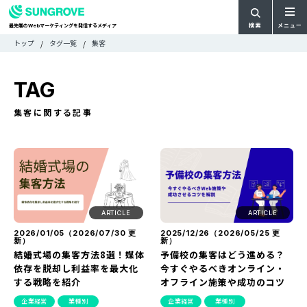
検索
メニュー
最先端の
マーケティングを発信するメディア
Web
検
検
トップ
タグ一覧
集客
ARTICLE
メ
索
索:
すべての記事
ニ
CATEGORY
TAG
ュ
カテゴリで探す
ー
TAG
集客に関する記事
一
タグで探す
WRITER
覧
ライターで探す
FEATURE
特集
MOVIE
動画
DOCUMENT
ARTICLE
ARTICLE
お役立ち資料
2026/01/05（
2026/07/30
更
2025/12/26（
2026/05/25
更
新）
新）
結婚式場の集客方法8選！媒体
予備校の集客はどう進める？
お問い合わせ
依存を脱却し利益率を最大化
今すぐやるべきオンライン・
する戦略を紹介
オフライン施策や成功のコツ
広告掲載に関するお問い合わせ
企業経営
業種別
企業経営
業種別