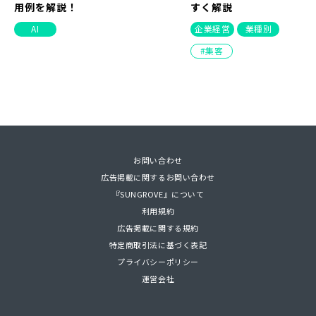
用例を解説！
すく解説
AI
企業経営
業種別
集客
NEW
お問い合わせ
PDF
広告掲載に関するお問い合わせ
2025/07/24（
2022/02/22（
2023/07/14（
2026/05/28
2026/08/03
2026/08/07
2026/03/12
更新）
更新）
更新）
2026/08/07
2022/03/25（
2023/04/18（
2021/11/26（
2026/04/03
2024/04/11
2026/01/3
『SUNGROVE』について
Hugging Faceとは？使い方や実
MEOって何？対策を行うメリット
【ランキング】読者に人気の記事
SNSマーケティング – 成果につな
製造業のSEO対策完全ガ
ギガファイル便の使い方
スタートアップ企業・起
【見つからなければ選ば
利用規約
際に試してみた感想、業務での活
や大事な要素について簡単解説
を集めました！
がる戦略が知りたい方へ
ーワード選定と進め方を
方、ダウンロード方法
ォーカス！
ネット集客の全体像
広告掲載に関する規約
用例を解説！
すく解説
MEO
連載
SNS
web-tools
インタビュー
集客
特定商取引法に基づく表記
AI
企業経営
業種別
プライバシーポリシー
運営会社
集客