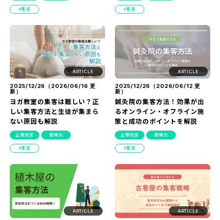
『SUNGROVE』について
集客
集客
利用規約
広告掲載に関する規約
特定商取引法に基づく表記
ARTICLE
ARTICLE
プライバシーポリシー
2025/12/26（
2026/06/16
更
2025/12/26（
2026/06/12
更
新）
新）
ヨガ教室の集客は難しい？正
鍼灸院の集客方法！効果が出
運営会社
しい集客方法と生徒が集まら
るオンライン・オフライン施
ない原因も解説
策と成功のポイントを解説
企業経営
業種別
企業経営
業種別
集客
集客
ARTICLE
ARTICLE