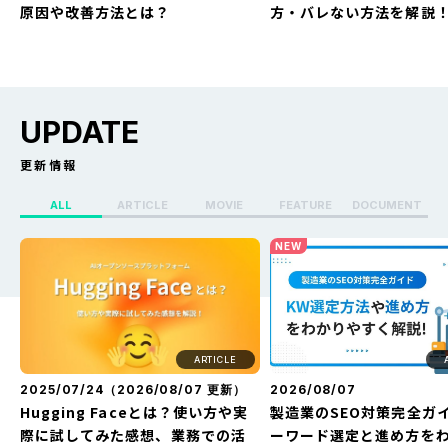
原因や改善方法とは？
方・バレない方法を解説
UPDATE
更新情報
ALL
ARTICLE
MOVIE
FEATURE
DOCUMENT
X（Twitter）のセンシティブ設定
Whoo(ふー)でフリーズ
NEW
を解除する方法を解説！できない
る？どうなる？見え方・
原因や改善方法とは？
方・バレない方法を解説
ARTICLE
2025/07/24（
2026/08/07
更新）
2026/08/07
Hugging Faceとは？使い方や実
製造業のSEO対策完全ガ
際に試してみた感想、業務での活
ーワード選定と進め方を