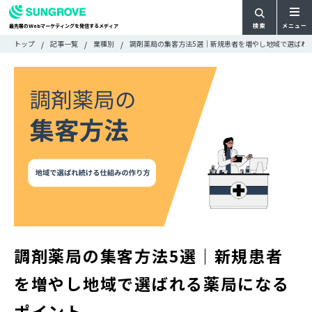
検索
メニュー
最先端の
マーケティングを発信するメディア
Web
検
検
トップ
記事一覧
業種別
調剤薬局の集客方法5選｜新規患者を増やし地域で選ばれ
ARTICLE
メ
索
索:
すべての記事
ニ
CATEGORY
ュ
カテゴリで探す
ー
TAG
一
タグで探す
WRITER
覧
ライターで探す
FEATURE
特集
MOVIE
動画
DOCUMENT
お役立ち資料
調剤薬局の集客方法5選｜新規患者
お問い合わせ
を増やし地域で選ばれる薬局になる
広告掲載に関するお問い合わせ
ポイント