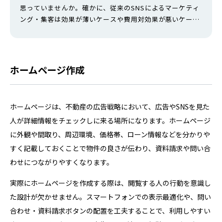
思っていませんか。確かに、従来のSNSによるマーケティ
ング・集客は効果が薄いケースや費用対効果が悪いケース
が増えています。 しかし、依然としてSNS集客の重要性は
高く、効果的に取り組むことで、SNSでの認知拡大や新規
顧客の獲得、売り上げの向上などが期待できるのです。 本
記事では、SNS集客が「古い」と言われる理由とそれでも
ホームページ作成
SNS集客に取り組むべ…
ホームページは、不動産の広告戦略において、広告やSNSを見た
人が詳細情報をチェックしに来る場所になります。ホームページ
に外観や間取り、周辺環境、価格帯、ローン情報などを分かりや
すく記載しておくことで物件の良さが伝わり、資料請求や問い合
わせにつながりやすくなります。
実際にホームページを作成する際は、閲覧する人の行動を意識し
た設計が欠かせません。スマートフォンでの表示最適化や、問い
合わせ・資料請求ボタンの配置を工夫することで、利用しやすい