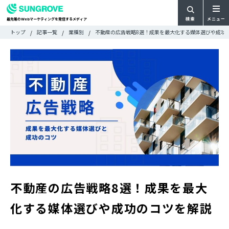
検索
メニュー
最先端の
マーケティングを発信するメディア
Web
検
検
トップ
記事一覧
業種別
不動産の広告戦略8選！成果を最大化する媒体選びや成功
ARTICLE
メ
索
索:
すべての記事
ニ
CATEGORY
ュ
カテゴリで探す
ー
TAG
一
タグで探す
WRITER
覧
ライターで探す
FEATURE
特集
MOVIE
動画
DOCUMENT
お役立ち資料
不動産の広告戦略8選！成果を最大
お問い合わせ
化する媒体選びや成功のコツを解説
広告掲載に関するお問い合わせ