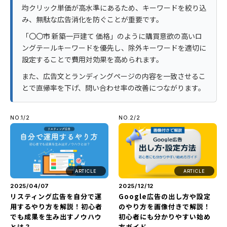
均クリック単価が高水準にあるため、キーワードを絞り込
み、無駄な広告消化を防ぐことが重要です。
「〇〇市 新築一戸建て 価格」のように購買意欲の高いロ
ングテールキーワードを優先し、除外キーワードを適切に
設定することで費用対効果を高められます。
また、広告文とランディングページの内容を一致させるこ
とで直帰率を下げ、問い合わせ率の改善につながります。
NO.1/2
NO.2/2
ARTICLE
ARTICLE
2025/04/07
2025/12/12
リスティング広告を自分で運
Google広告の出し方や設定
用するやり方を解説！初心者
のやり方を画像付きで解説！
でも成果を生み出すノウハウ
初心者にも分かりやすい始め
とは？
方ガイド