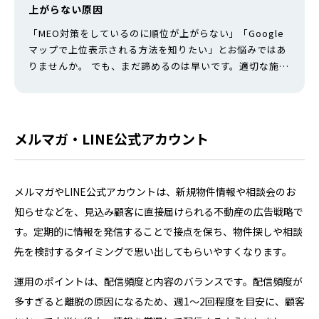
上がらない原因
「MEO対策をしているのに順位が上がらない」「Google
マップで上位表示される方法を知りたい」とお悩みではあ
りませんか。 でも、まだ諦めるのは早いです。適切な施策
を継続すれば、競合より上位に表示される可能性を高めら
れます。 MEOで上位表示を獲得できれば、来店直前のユ
ーザーを効率的に集客でき、広告費を抑えた安定的な集客
が可能になります。 本記事では、MEOで上位表示される
メルマガ・LINE公式アカウント
仕組みから、具体的な方法…
メルマガやLINE公式アカウントは、新規物件情報や相談会のお
知らせなどを、見込み顧客に直接届けられる不動産の広告戦略で
す。定期的に情報を発信することで接点を保ち、物件探しや相談
先を検討するタイミングで思い出してもらいやすくなります。
運用のポイントは、配信頻度と内容のバランスです。配信頻度が
多すぎると離脱の原因になるため、週1～2回程度を目安に、顧客