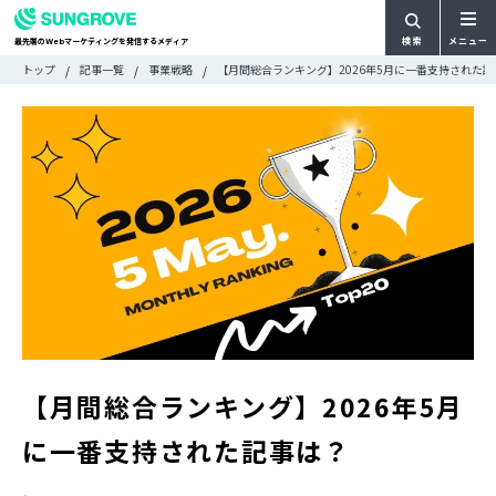
検索
メニュー
最先端の
マーケティングを発信するメディア
Web
検
検
トップ
記事一覧
事業戦略
【月間総合ランキング】2026年5月に一番支持された記
ARTICLE
メ
索
索:
すべての記事
ニ
CATEGORY
ュ
カテゴリで探す
ー
TAG
一
タグで探す
WRITER
覧
ライターで探す
FEATURE
特集
MOVIE
動画
DOCUMENT
お役立ち資料
【月間総合ランキング】2026年5月
お問い合わせ
に一番支持された記事は？
広告掲載に関するお問い合わせ