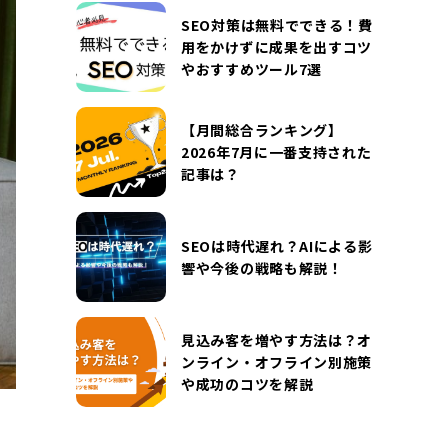
DOCUMENT
SEO対策は無料でできる！費
お役立ち資料
用をかけずに成果を出すコツ
やおすすめツール7選
お問い合わせ
広告掲載に関するお問い合わせ
『SUNGROVE』について
利用規約
【月間総合ランキング】
2026年7月に一番支持された
広告掲載に関する規約
特定商取引法に基づく表記
記事は？
プライバシーポリシー
運営会社
SEOは時代遅れ？AIによる影
響や今後の戦略も解説！
見込み客を増やす方法は？オ
ンライン・オフライン別施策
や成功のコツを解説