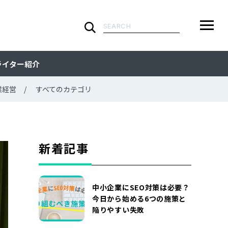
検
索:
ARTICLE
メ
検
検
ライター紹介
ニ
索
索:
すべての記事
CATEGORY
ュ
業経営
すべてのカテゴリ
ー
カテゴリで探す
TAG
一
覧
タグで探す
WRITER
新着記事
ライターで探す
FEATURE
中小企業にSEO対策は必要？
特集
MOVIE
今日から始める6つの施策と
陥りやすい失敗
動画