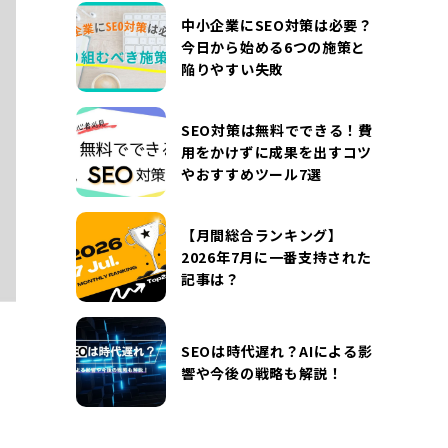
DOCUMENT
中小企業にSEO対策は必要？
お役立ち資料
今日から始める6つの施策と
陥りやすい失敗
お問い合わせ
広告掲載に関するお問い合わせ
『SUNGROVE』について
利用規約
SEO対策は無料でできる！費
用をかけずに成果を出すコツ
広告掲載に関する規約
特定商取引法に基づく表記
やおすすめツール7選
プライバシーポリシー
運営会社
【月間総合ランキング】
2026年7月に一番支持された
記事は？
SEOは時代遅れ？AIによる影
響や今後の戦略も解説！