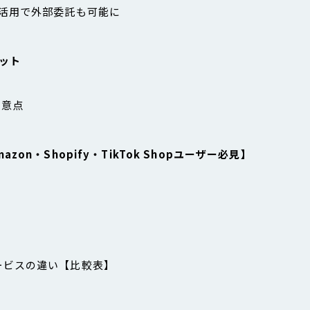
の活用で外部委託も可能に
ット
注意点
ト
n・Shopify・TikTok Shopユーザー必見】
主要サービスの違い【比較表】