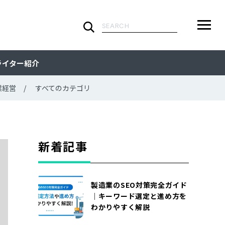
検
索:
ARTICLE
メ
検
検
ライター紹介
ニ
索
索:
すべての記事
CATEGORY
ュ
業経営
すべてのカテゴリ
ー
カテゴリで探す
TAG
一
覧
タグで探す
WRITER
新着記事
ライターで探す
FEATURE
製造業のSEO対策完全ガイド
特集
MOVIE
｜キーワード選定と進め方を
わかりやすく解説
動画