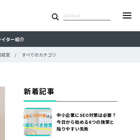
検
索:
ARTICLE
メ
検
検
ライター紹介
ニ
索
索:
すべての記事
CATEGORY
ュ
業経営
すべてのカテゴリ
ー
カテゴリで探す
TAG
一
覧
タグで探す
WRITER
新着記事
ライターで探す
FEATURE
中小企業にSEO対策は必要？
特集
MOVIE
今日から始める6つの施策と
陥りやすい失敗
動画