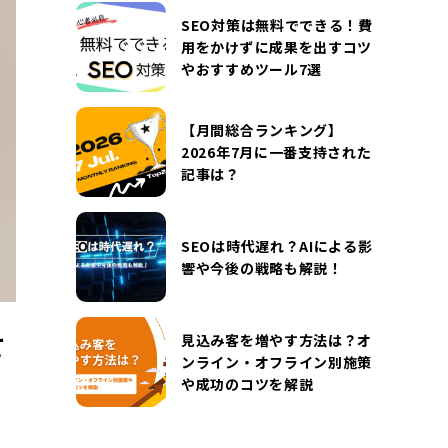
DOCUMENT
SEO対策は無料でできる！費
お役立ち資料
用をかけずに成果を出すコツ
やおすすめツール7選
お問い合わせ
広告掲載に関するお問い合わせ
『SUNGROVE』について
利用規約
【月間総合ランキング】
2026年7月に一番支持された
広告掲載に関する規約
特定商取引法に基づく表記
記事は？
プライバシーポリシー
運営会社
SEOは時代遅れ？AIによる影
響や今後の戦略も解説！
て
見込み客を増やす方法は？オ
ンライン・オフライン別施策
や成功のコツを解説