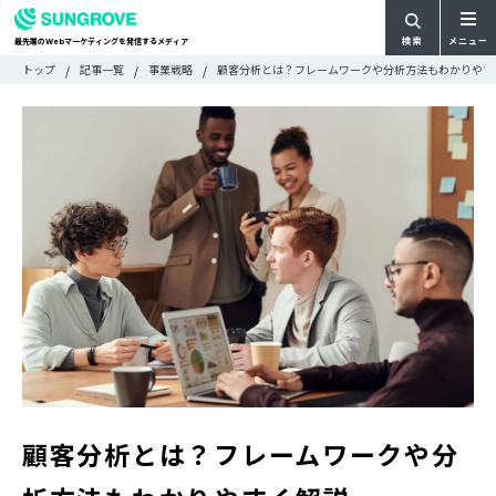
検索
メニュー
最先端の
マーケティングを発信するメディア
Web
検
検
トップ
記事一覧
事業戦略
顧客分析とは？フレームワークや分析方法もわかりやす
ARTICLE
メ
索
索:
すべての記事
ニ
CATEGORY
ュ
カテゴリで探す
ー
TAG
一
タグで探す
WRITER
覧
ライターで探す
FEATURE
特集
MOVIE
動画
DOCUMENT
お役立ち資料
お問い合わせ
顧客分析とは？フレームワークや分
広告掲載に関するお問い合わせ