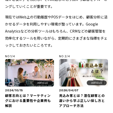
ングしていくことが重要です。
現在ではWeb上の行動履歴やPOSデータをはじめ、顧客分析に活
かせるデータを利用しやすい環境が整っています。Google
Analyticsなどの分析ツールはもちろん、CRMなどの顧客管理を
効率化するツールを用いながら、定期的にさまざまな指標をチェ
ックしておきたいところです。
NO.1/4
NO.2/4
ARTICLE
ARTICLE
2024/10/15
2026/04/07
顧客志向とは？マーケティン
見込み客とは？潜在顧客との
グにおける重要性や企業例も
違いから学ぶ正しい探し方と
解説
アプローチ方法