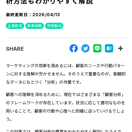
析方法もわかりやすく解説
『SUNGROVE』について
最終更新日：
2026/04/13
利用規約
企業経営
事業戦略
市場動向
広告掲載に関する規約
特定商取引法に基づく表記
SHARE
プライバシーポリシー
運営会社
マーケティングの効果を高めるには、顧客のニーズや行動パター
ンに対する理解が欠かせません。そのうえで重要なのが、客観的
なデータにもとづく「分析」の作業です。
顧客への理解を深めるために、現在ではさまざまな「顧客分析」
のフレームワークが存在しています。状況に応じて適切なものを
用いることで、顧客の行動や心理へと的確に迫っていけるでしょ
う。
この記事では、顧客分析の概要をわかりやすく解説したうえで、