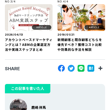
NO.3/4
NO.4/4
ARTICLE
ARTICLE
2026/04/13
2019/01/21
アカウントベースドマーケティ
新規顧客と既存顧客どちらを
ングとは？ABMの企業選定方
優先すべき？獲得コスト比較
法や実践ステップまとめ
や効果的な手法を解説
SHARE
この記事を書いた人
鹿嶋 祥馬