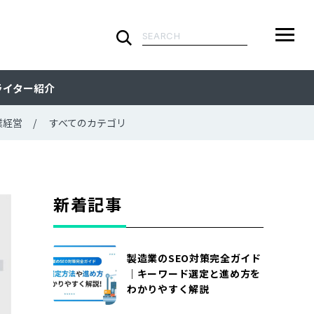
検
索:
ARTICLE
メ
検
検
ライター紹介
ニ
索
索:
すべての記事
CATEGORY
ュ
業経営
すべてのカテゴリ
ー
カテゴリで探す
TAG
一
覧
タグで探す
WRITER
新着記事
ライターで探す
FEATURE
製造業のSEO対策完全ガイド
特集
MOVIE
｜キーワード選定と進め方を
わかりやすく解説
動画