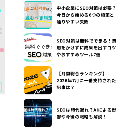
DOCUMENT
中小企業にSEO対策は必要？
お役立ち資料
今日から始める6つの施策と
陥りやすい失敗
お問い合わせ
広告掲載に関するお問い合わせ
『SUNGROVE』について
利用規約
SEO対策は無料でできる！費
用をかけずに成果を出すコツ
広告掲載に関する規約
特定商取引法に基づく表記
やおすすめツール7選
プライバシーポリシー
運営会社
【月間総合ランキング】
2026年7月に一番支持された
記事は？
SEOは時代遅れ？AIによる影
響や今後の戦略も解説！