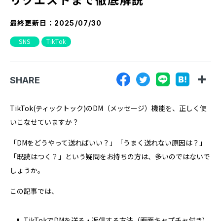
『SUNGROVE』について
最終更新日：
2025/07/30
利用規約
SNS
TikTok
広告掲載に関する規約
特定商取引法に基づく表記
SHARE
プライバシーポリシー
運営会社
TikTok(ティックトック)のDM（メッセージ）機能を、正しく使
いこなせていますか？
「DMをどうやって送ればいい？」「うまく送れない原因は？」
「既読はつく？」という疑問をお持ちの方は、多いのではないで
しょうか。
この記事では、
TikTokでDMを送る・返信する方法（画面キャプチャ付き）