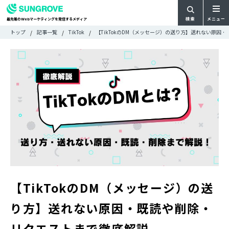
検索
メニュー
最先端の
マーケティングを発信するメディア
Web
検
検
トップ
記事一覧
TikTok
【TikTokのDM（メッセージ）の送り方】送れない原因
ARTICLE
メ
索
索:
すべての記事
ニ
CATEGORY
ュ
カテゴリで探す
ー
TAG
一
タグで探す
WRITER
覧
ライターで探す
FEATURE
特集
MOVIE
動画
DOCUMENT
お役立ち資料
【TikTokのDM（メッセージ）の送
お問い合わせ
り方】送れない原因・既読や削除・
広告掲載に関するお問い合わせ
リクエストまで徹底解説