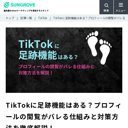
検索
メニュー
最先端の
マーケティングを発信するメディア
Web
検
検
トップ
記事一覧
TikTok
TikTokに足跡機能はある？プロフィールの閲覧がバレる
ARTICLE
メ
索
索:
すべての記事
ニ
CATEGORY
ュ
カテゴリで探す
ー
TAG
一
タグで探す
WRITER
覧
ライターで探す
FEATURE
特集
MOVIE
動画
DOCUMENT
お役立ち資料
TikTokに足跡機能はある？プロフィ
お問い合わせ
ールの閲覧がバレる仕組みと対策方
広告掲載に関するお問い合わせ
法を徹底解説！