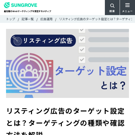
検索
メニュー
最先端の
マーケティングを発信するメディア
Web
検
検
トップ
記事一覧
広告運用
リスティング広告のターゲット設定とは？ターゲティン
ARTICLE
メ
索
索:
すべての記事
ニ
CATEGORY
ュ
カテゴリで探す
ー
TAG
一
タグで探す
WRITER
覧
ライターで探す
FEATURE
特集
MOVIE
動画
DOCUMENT
お役立ち資料
リスティング広告のターゲット設定
お問い合わせ
とは？ターゲティングの種類や確認
広告掲載に関するお問い合わせ
方法を解説