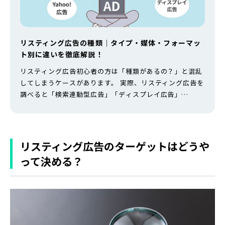
リスティング広告の種類｜タイプ・媒体・フォーマッ
ト別に違いを徹底解説！
リスティング広告初心者の方は「種類があるの？」と混乱
してしまうケースがあります。 実際、リスティング広告を
調べると「検索連動型広告」「ディスプレイ広告」
「Google広告」「Yahoo!広告」など、さまざまな言葉が
飛び交い、何がどう違うのか、自分はどれを選べばいいの
かわからなくなることも。 本記事では、リスティング広告
の種類を「広告タイプ」「媒体」「広告フォーマット」の
リスティング広告のターゲットはどうや
3つの軸で整理し、初心者でも…
って決める？