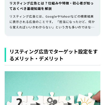
リスティング広告とは？仕組みや特徴・初心者が知っ
ておくべき基礎知識を解説
リスティング広告とは、GoogleやYahoo!などの検索結果
に表示される広告のことです。 「担当になったけど、何か
ら覚えればいいかわからない」という方も多いのではない
でしょうか。仕組みを理解しないまま運用を始めてしまう
と、予算だけが消えて成果が出ないという事態になりかね
ません。 本記事では、リスティング広告の基本的な仕組み
や特徴・メリット・デメリット・費用の考え方から、初心
リスティング広告でターゲット設定をす
者が陥りやすい注意点ま…
るメリット・デメリット