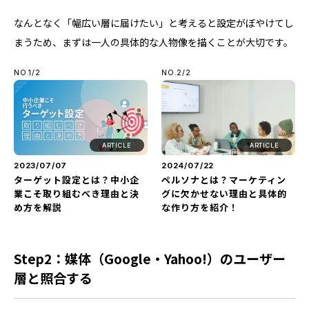
なんとなく「幅広い層に届けたい」と考えると設定がぼやけてし
まうため、まずは一人の具体的な人物像を描くことが大切です。
NO.1/2
NO.2/2
ARTICLE
ARTICLE
2023/07/07
2024/07/22
ターゲット設定とは？中小企
ペルソナとは？マーケティン
業こそ取り組むべき理由と決
グに欠かせない理由と具体的
め方を解説
な作り方を紹介！
Step2：媒体（Google・Yahoo!）のユーザー
層と照合する