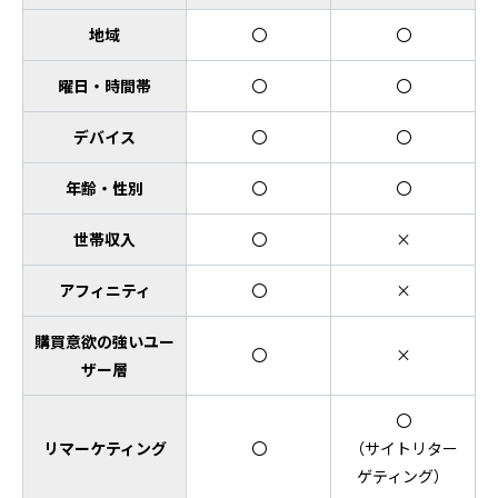
地域
〇
〇
曜日・時間帯
〇
〇
デバイス
〇
〇
年齢・性別
〇
〇
世帯収入
〇
×
アフィニティ
〇
×
購買意欲の強いユー
〇
×
ザー層
〇
リマーケティング
〇
（サイトリター
ゲティング）