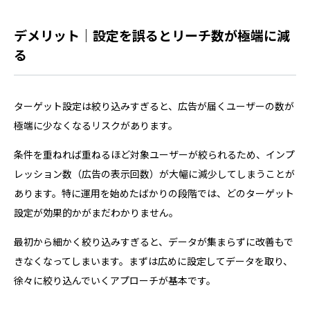
説しています。 これからGoogle広告を運用するという方
や、運用しているけど正しく設定できているか怪しい、と
デメリット｜設定を誤るとリーチ数が極端に減
いう方はぜひ参考…
る
ターゲット設定は絞り込みすぎると、広告が届くユーザーの数が
極端に少なくなるリスクがあります。
条件を重ねれば重ねるほど対象ユーザーが絞られるため、インプ
レッション数（広告の表示回数）が大幅に減少してしまうことが
あります。特に運用を始めたばかりの段階では、どのターゲット
設定が効果的かがまだわかりません。
最初から細かく絞り込みすぎると、データが集まらずに改善もで
きなくなってしまいます。まずは広めに設定してデータを取り、
徐々に絞り込んでいくアプローチが基本です。