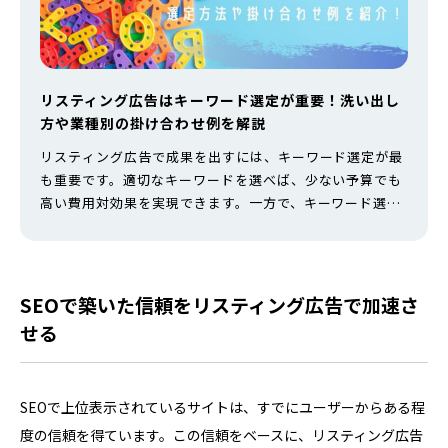
リスティング広告はキーワード選定が重要！洗い出し
方や業種別の掛け合わせ例を解説
リスティング広告で成果を出すには、キーワード選定が最
も重要です。適切なキーワードを選べば、少ない予算でも
高い費用対効果を実現できます。一方で、キーワード選び
を間違えると、クリックされても成約に繋がらず、広告費
だけが消費される事態に陥ります。 本記事では、リスティ
ング広告のキーワード選定方法を初心者にもわかりやすく
解説します。SEOキーワードとの違いや、予算別の戦略、
SEOで築いた信頼をリスティング広告で加速さ
業種別の具体例まで網羅しているの…
せる
SEOで上位表示されているサイトは、すでにユーザーからある程
度の信頼を得ています。この信頼をベースに、リスティング広告