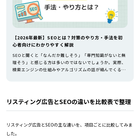
【2026年最新】SEOとは？対策のやり方・手法を初
心者向けにわかりやすく解説
SEOと聞くと「なんだか難しそう」「専門知識がないと無
理そう」と感じる方は多いのではないでしょうか。実際、
検索エンジンの仕組みやアルゴリズムの話が絡んでくるた
め、初心者にとってハードルが高く見えてしまいます。 し
かし、SEOの本質を理解すれば、専門知識がなくても今日
から始められる施策がたくさんあります。本記事では、
SEOの基礎知識から、無料でできる具体的なやり方まで、
リスティング広告とSEOの違いを比較表で整理
初めての方にもわかりやすく解説…
リスティング広告とSEOの主な違いを、項目ごとに比較してみま
した。