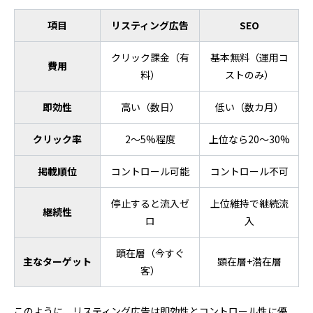
項目
リスティング広告
SEO
クリック課金（有
基本無料（運用コ
費用
料）
ストのみ）
即効性
高い（数日）
低い（数カ月）
クリック率
2〜5%程度
上位なら20〜30%
掲載順位
コントロール可能
コントロール不可
停止すると流入ゼ
上位維持で継続流
継続性
ロ
入
顕在層（今すぐ
主なターゲット
顕在層+潜在層
客）
このように、リスティング広告は即効性とコントロール性に優