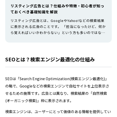
リスティング広告とは？仕組みや特徴・初心者が知っ
ておくべき基礎知識を解説
リスティング広告とは、GoogleやYahoo!などの検索結果
に表示される広告のことです。 「担当になったけど、何か
ら覚えればいいかわからない」という方も多いのではない
でしょうか。仕組みを理解しないまま運用を始めてしまう
と、予算だけが消えて成果が出ないという事態になりかね
ません。 本記事では、リスティング広告の基本的な仕組み
や特徴・メリット・デメリット・費用の考え方から、初心
SEOとは？検索エンジン最適化の仕組み
者が陥りやすい注意点ま…
SEOは「Search Engine Optimization(検索エンジン最適化)」
の略で、Googleなどの検索エンジンで自社サイトを上位表示さ
せるための施策です。広告とは異なり、検索結果の「自然検索
(オーガニック検索)」枠に表示されます。
検索エンジンは、ユーザーにとって価値のある情報を提供してい