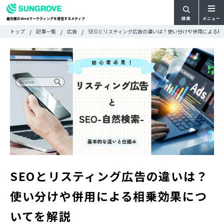
検索
メニュー
最先端の
マーケティングを発信するメディア
Web
検
検
トップ
記事一覧
広告
SEOとリスティング広告の違いは？使い分けや併用による相
ARTICLE
メ
索
索:
すべての記事
ニ
CATEGORY
ュ
カテゴリで探す
ー
TAG
一
タグで探す
WRITER
覧
ライターで探す
FEATURE
特集
MOVIE
動画
DOCUMENT
お役立ち資料
SEOとリスティング広告の違いは？
使い分けや併用による相乗効果につ
お問い合わせ
いてを解説
広告掲載に関するお問い合わせ