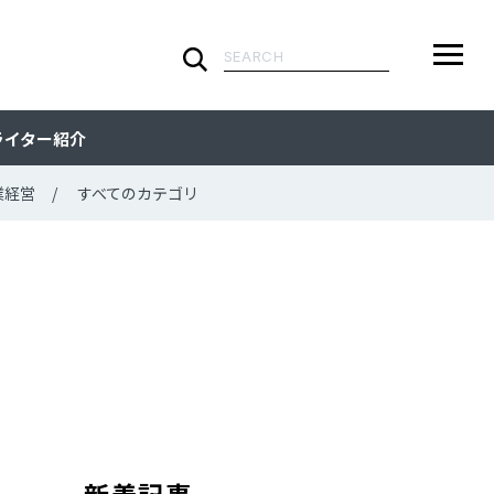
検
索:
ARTICLE
メ
検
検
ライター紹介
ニ
索
索:
すべての記事
CATEGORY
ュ
業経営
すべてのカテゴリ
ー
カテゴリで探す
TAG
一
覧
タグで探す
WRITER
ライターで探す
FEATURE
特集
MOVIE
動画