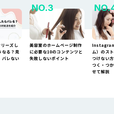
フリーズし
美容室のホームページ制作
Instag
うなる？見
に必要な10のコンテンツと
ム）のス
・バレない
失敗しないポイント
つけない
つく・つか
せて解説