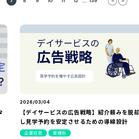
6
7
8
9
10
11
12
139
…
2026/03/04
タ
【デイサービスの広告戦略】紹介頼みを脱
し見学予約を安定させるための導線設計
企業経営
業種別