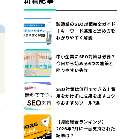
新着記事
DOCUMENT
お役立ち資料
製造業のSEO対策完全ガイド
お問い合わせ
広告掲載に関するお問い合わせ
｜キーワード選定と進め方を
わかりやすく解説
『SUNGROVE』について
利用規約
広告掲載に関する規約
特定商取引法に基づく表記
中小企業にSEO対策は必要？
今日から始める6つの施策と
プライバシーポリシー
運営会社
陥りやすい失敗
SEO対策は無料でできる！費
用をかけずに成果を出すコツ
やおすすめツール7選
却
【月間総合ランキング】
2026年7月に一番支持された
記事は？