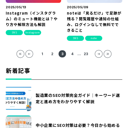
2025/05/13
2025/05/09
Instagram（インスタグラ
noteは「見るだけ」で足跡が
ム）のミュート機能とは？や
残る？閲覧履歴や通知の仕組
り方や解除方法も解説
み、ログインなしで無料でで
きること
SNS
Instagram
SNS
note
1
2
3
4
…
23
新着記事
製造業のSEO対策完全ガイド｜キーワード選
定と進め方をわかりやすく解説
中小企業にSEO対策は必要？今日から始める