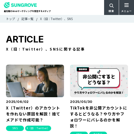
検索
メニュー
最先端の
マーケティングを発信するメディア
Web
検
検
トップ
記事一覧
X（旧：Twitter）、SNS
ARTICLE
メ
索
索:
すべての記事
ニ
CATEGORY
ARTICLE
ュ
カテゴリで探す
ー
TAG
X（旧：Twitter）、SNSに関する記事
一
タグで探す
WRITER
覧
ライターで探す
FEATURE
特集
MOVIE
動画
DOCUMENT
お役立ち資料
2025/06/02
2025/05/30
X（Twitter）のアカウント
TikTokを非公開アカウントに
を作れない原因を解説！捨て
するとどうなる？やり方やフ
お問い合わせ
メアドで作成可能？
ォロワーにバレるのかを解
説！
広告掲載に関するお問い合わせ
SNS
X（旧：Twitter）