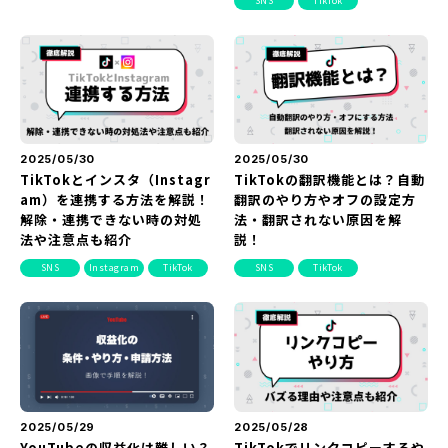
SNS
TikTok
『SUNGROVE』について
利用規約
広告掲載に関する規約
特定商取引法に基づく表記
2025/05/30
2025/05/30
プライバシーポリシー
TikTokとインスタ（Instagr
TikTokの翻訳機能とは？自動
am）を連携する方法を解説！
翻訳のやり方やオフの設定方
運営会社
解除・連携できない時の対処
法・翻訳されない原因を解
法や注意点も紹介
説！
SNS
Instagram
TikTok
SNS
TikTok
2025/05/29
2025/05/28
YouTubeの収益化は難しい？
TikTokでリンクコピーするや