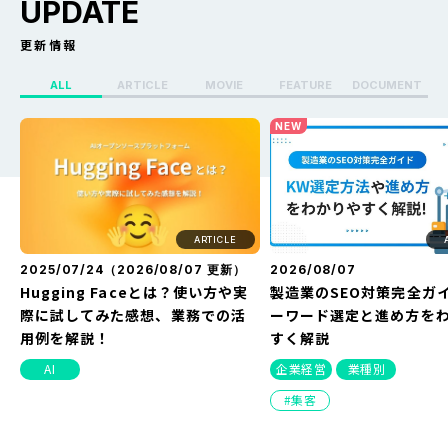
UPDATE
更新情報
ALL
ARTICLE
MOVIE
FEATURE
DOCUMENT
X（Twitter）のセンシティブ設定
Whoo(ふー)でフリーズ
NEW
を解除する方法を解説！できない
る？どうなる？見え方・
原因や改善方法とは？
方・バレない方法を解説
ARTICLE
2025/07/24（
2026/08/07
更新）
2026/08/07
Hugging Faceとは？使い方や実
製造業のSEO対策完全ガ
際に試してみた感想、業務での活
ーワード選定と進め方を
用例を解説！
すく解説
AI
企業経営
業種別
集客