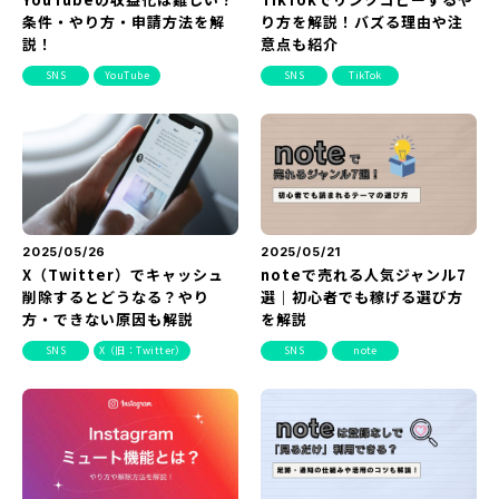
条件・やり方・申請方法を解
り方を解説！バズる理由や注
説！
意点も紹介
SNS
YouTube
SNS
TikTok
2025/05/26
2025/05/21
X（Twitter）でキャッシュ
noteで売れる人気ジャンル7
削除するとどうなる？やり
選｜初心者でも稼げる選び方
方・できない原因も解説
を解説
SNS
X（旧：Twitter）
SNS
note