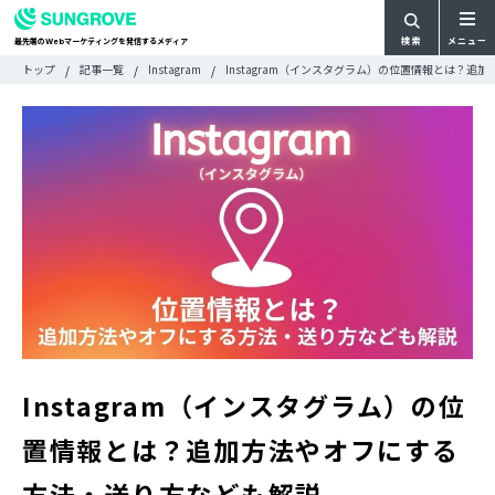
検索
メニュー
最先端の
マーケティングを発信するメディア
Web
検
検
トップ
記事一覧
Instagram
Instagram（インスタグラム）の位置情報とは？
ARTICLE
メ
索
索:
すべての記事
ニ
CATEGORY
ュ
カテゴリで探す
ー
TAG
一
タグで探す
WRITER
覧
ライターで探す
FEATURE
特集
MOVIE
動画
DOCUMENT
お役立ち資料
Instagram（インスタグラム）の位
お問い合わせ
置情報とは？追加方法やオフにする
広告掲載に関するお問い合わせ
方法・送り方なども解説