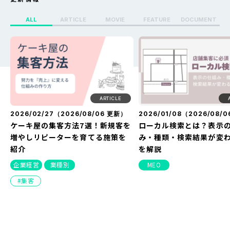
ALL
ARTICLE
MOVIE
FEATURE
DOCUMENT
X（Twitter）のセンシティブ設定
Whoo(ふー)でフリーズ
を解除する方法を解説！できない
る？どうなる？見え方・
原因や改善方法とは？
方・バレない方法を解説
ARTICLE
2026/02/27（
2026/08/06
更新）
2026/01/08（
2026/08/0
ケーキ屋の集客方法7選！新規客を
ローカル検索とは？表示
増やしリピーターを育てる施策を
み・種類・検索結果が変
紹介
を解説
企業経営
業種別
MEO
集客