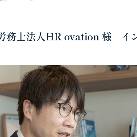
務士法人HR ovation 様
イ