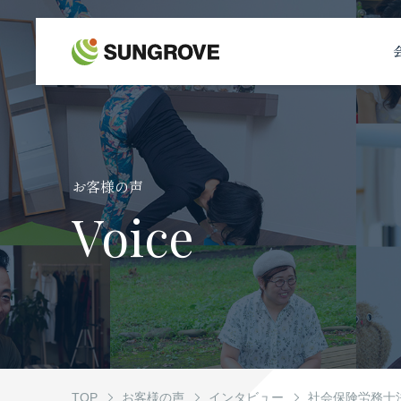
サングローブについて
事業内容
お客様の声
制作実績
Voice
お客様の声
お知らせ
自社メディア
TOP
お客様の声
インタビュー
社会保険労務士法人H