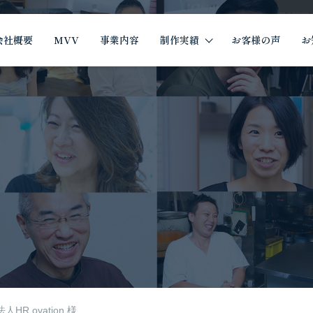
会社概要
MVV
事業内容
制作実績
お客様の声
お
制作実績
イツザイ制作実績
R ovation 様