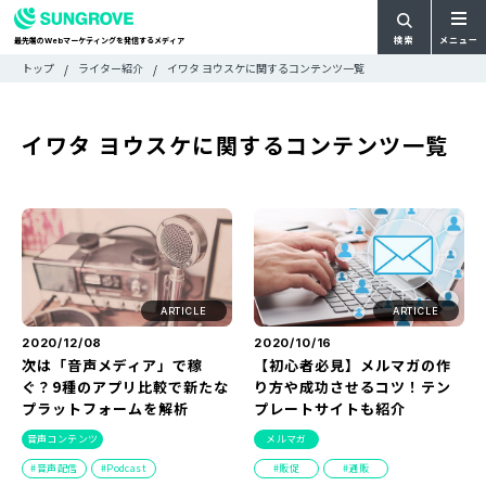
検索
メニュー
最先端の
マーケティングを発信するメディア
Web
検
検
トップ
ライター紹介
イワタ ヨウスケに関するコンテンツ一覧
ARTICLE
メ
索
索:
すべての記事
ニ
CATEGORY
イワタ ヨウスケに関するコンテンツ一覧
ュ
カテゴリで探す
ー
TAG
一
タグで探す
WRITER
覧
ライターで探す
FEATURE
特集
MOVIE
ARTICLE
ARTICLE
動画
DOCUMENT
2020/12/08
2020/10/16
次は「音声メディア」で稼
【初心者必見】メルマガの作
お役立ち資料
ぐ？9種のアプリ比較で新たな
り方や成功させるコツ！テン
プラットフォームを解析
プレートサイトも紹介
お問い合わせ
音声コンテンツ
メルマガ
広告掲載に関するお問い合わせ
音声配信
Podcast
販促
通販