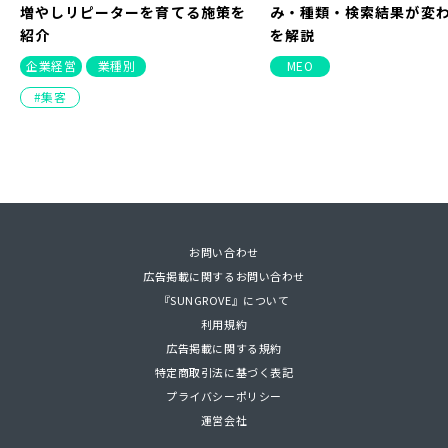
増やしリピーターを育てる施策を
み・種類・検索結果が変
紹介
を解説
企業経営
業種別
MEO
集客
お問い合わせ
PDF
広告掲載に関するお問い合わせ
2026/02/27（
2022/02/22（
2023/07/14（
2026/05/28
2026/08/03
2026/08/06
2026/03/12
更新）
更新）
更新）
2026/01/08（
2022/03/25（
2023/04/18（
2021/11/26（
2026/04/03
2024/04/11
2026/01/3
2026/08/0
『SUNGROVE』について
ケーキ屋の集客方法7選！新規客を
MEOって何？対策を行うメリット
【ランキング】読者に人気の記事
SNSマーケティング – 成果につな
ローカル検索とは？表示
ギガファイル便の使い方
スタートアップ企業・起
【見つからなければ選ば
利用規約
増やしリピーターを育てる施策を
や大事な要素について簡単解説
を集めました！
がる戦略が知りたい方へ
み・種類・検索結果が変
方、ダウンロード方法
ォーカス！
ネット集客の全体像
広告掲載に関する規約
紹介
を解説
MEO
連載
SNS
web-tools
インタビュー
集客
特定商取引法に基づく表記
企業経営
業種別
MEO
プライバシーポリシー
運営会社
集客