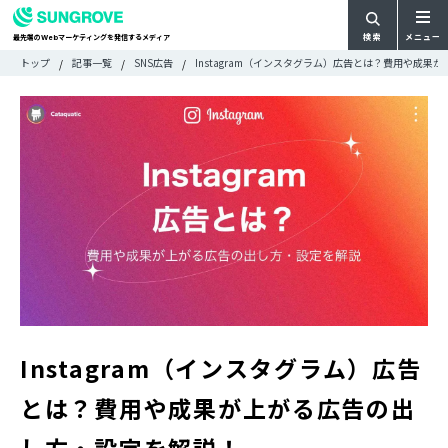
検索
メニュー
最先端の
マーケティングを発信するメディア
Web
検
検
トップ
記事一覧
SNS広告
Instagram（インスタグラム）広告とは？費用や成
ARTICLE
メ
索
索:
すべての記事
ニ
CATEGORY
ュ
カテゴリで探す
ー
TAG
一
タグで探す
WRITER
覧
ライターで探す
FEATURE
特集
MOVIE
動画
DOCUMENT
お役立ち資料
Instagram（インスタグラム）広告
お問い合わせ
とは？費用や成果が上がる広告の出
広告掲載に関するお問い合わせ
し方・設定を解説！