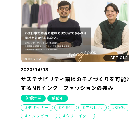
ARTICLE
2023/04/03
サステナビリティ前提のモノづくりを可能
するMNインターファッションの強み
企業経営
業種別
デザイナー
Z世代
アパレル
SDGs
インタビュー
クリエイター