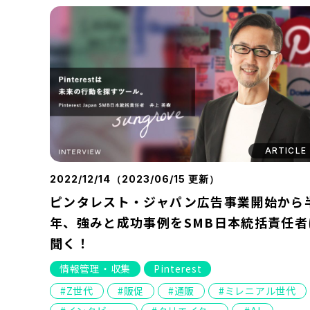
ARTICLE
2022/12/14（
2023/06/15
更新）
ピンタレスト・ジャパン広告事業開始から
年、強みと成功事例をSMB日本統括責任者
聞く！
情報管理・収集
Pinterest
Z世代
販促
通販
ミレニアル世代