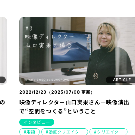
ARTICLE
2022/12/23（
2025/07/08
更新）
日の
映像ディレクター山口実果さん―映像演出
で“空間をつくる”ということ
インタビュー
用語
動画クリエイター
クリエイター