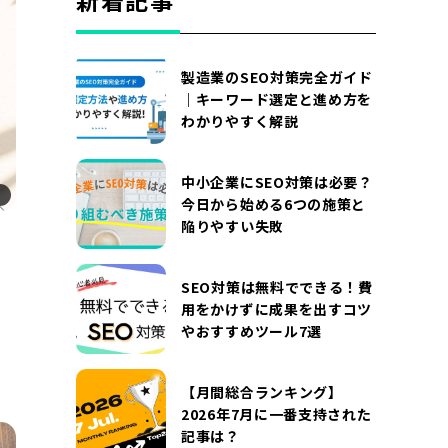
新着記事
DOCUMENT
お役立ち資料
製造業のSEO対策完全ガイド
お問い合わせ
広告掲載に関するお問い合わせ
｜キーワード選定と進め方を
わかりやすく解説
『SUNGROVE』について
利用規約
広告掲載に関する規約
特定商取引法に基づく表記
中小企業にSEO対策は必要？
今日から始める6つの施策と
プライバシーポリシー
運営会社
陥りやすい失敗
SEO対策は無料でできる！費
用をかけずに成果を出すコツ
やおすすめツール7選
【月間総合ランキング】
2026年7月に一番支持された
記事は？