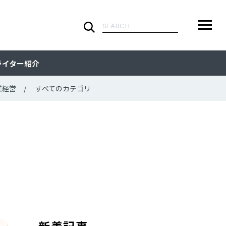
検
索:
ARTICLE
メ
検
検
ライター紹介
ニ
索
索:
すべての記事
CATEGORY
ュ
業経営
すべてのカテゴリ
ー
カテゴリで探す
TAG
一
覧
タグで探す
WRITER
ライターで探す
FEATURE
特集
MOVIE
動画