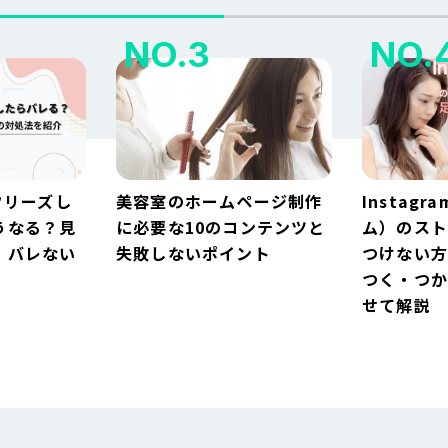
フリーズし
美容室のホームページ制作
Instag
うなる？見
に必要な10のコンテンツと
ム）のス
・バレない
失敗しないポイント
つけない
つく・つか
せて解説