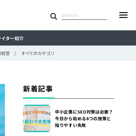
検
索:
ARTICLE
メ
検
検
ライター紹介
ニ
索
索:
すべての記事
CATEGORY
ュ
業経営
すべてのカテゴリ
ー
カテゴリで探す
TAG
一
覧
タグで探す
WRITER
新着記事
ライターで探す
FEATURE
中小企業にSEO対策は必要？
特集
MOVIE
今日から始める6つの施策と
陥りやすい失敗
動画