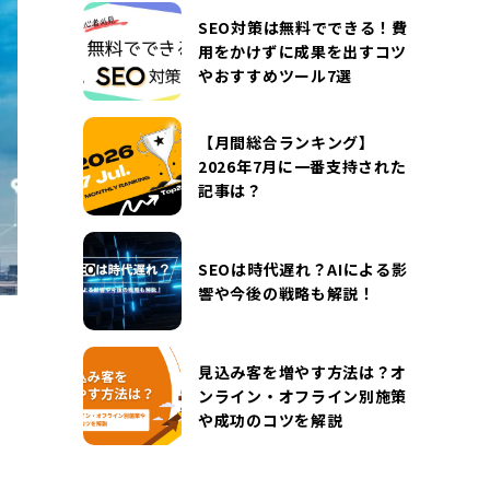
DOCUMENT
SEO対策は無料でできる！費
お役立ち資料
用をかけずに成果を出すコツ
やおすすめツール7選
お問い合わせ
広告掲載に関するお問い合わせ
『SUNGROVE』について
利用規約
【月間総合ランキング】
2026年7月に一番支持された
広告掲載に関する規約
特定商取引法に基づく表記
記事は？
プライバシーポリシー
運営会社
SEOは時代遅れ？AIによる影
響や今後の戦略も解説！
見込み客を増やす方法は？オ
ンライン・オフライン別施策
や成功のコツを解説