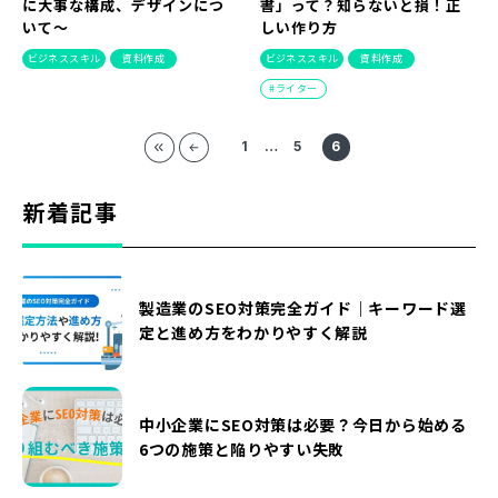
に大事な構成、デザインにつ
書」って？知らないと損！正
いて～
しい作り方
ビジネススキル
資料作成
ビジネススキル
資料作成
ライター
1
…
5
6
新着記事
製造業のSEO対策完全ガイド｜キーワード選
定と進め方をわかりやすく解説
中小企業にSEO対策は必要？今日から始める
6つの施策と陥りやすい失敗