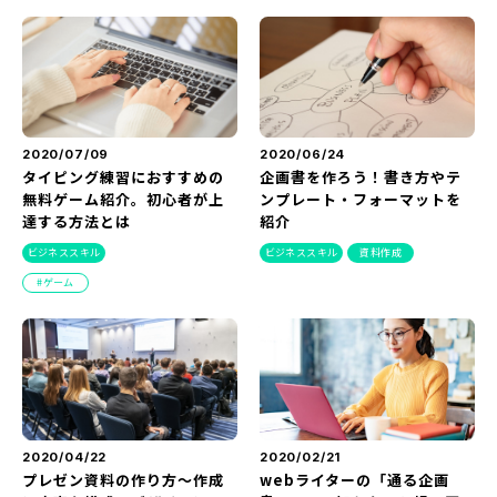
『SUNGROVE』について
利用規約
広告掲載に関する規約
特定商取引法に基づく表記
2020/07/09
2020/06/24
タイピング練習におすすめの
企画書を作ろう！書き方やテ
プライバシーポリシー
無料ゲーム紹介。初心者が上
ンプレート・フォーマットを
達する方法とは
紹介
運営会社
ビジネススキル
ビジネススキル
資料作成
ゲーム
2020/04/22
2020/02/21
プレゼン資料の作り方～作成
webライターの「通る企画