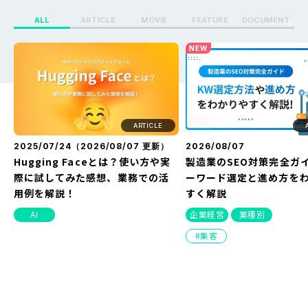
ALL
ARTICLE
MOVIE
FEATURE
DOCUMENT
X（Twitter）のセンシティブ設定
Whoo(ふー)でフリーズ
NEW
を解除する方法を解説！できない
る？どうなる？見え方・
原因や改善方法とは？
方・バレない方法を解説
ARTICLE
2025/07/24（
2026/08/07
更新）
2026/08/07
Hugging Faceとは？使い方や実
製造業のSEO対策完全ガ
際に試してみた感想、業務での活
ーワード選定と進め方を
用例を解説！
すく解説
AI
企業経営
業種別
集客
NEW