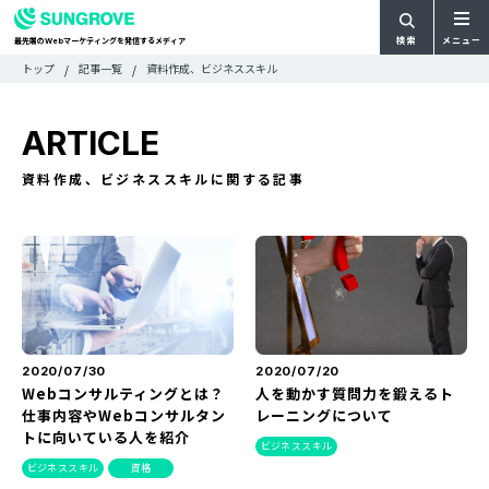
検索
メニュー
最先端の
マーケティングを発信するメディア
Web
検
検
トップ
記事一覧
資料作成、ビジネススキル
ARTICLE
メ
索
索:
すべての記事
ニ
CATEGORY
ARTICLE
ュ
カテゴリで探す
ー
TAG
資料作成、ビジネススキルに関する記事
一
タグで探す
WRITER
覧
ライターで探す
FEATURE
特集
MOVIE
動画
DOCUMENT
お役立ち資料
2020/07/30
2020/07/20
Webコンサルティングとは？
人を動かす質問力を鍛えるト
仕事内容やWebコンサルタン
レーニングについて
お問い合わせ
トに向いている人を紹介
ビジネススキル
広告掲載に関するお問い合わせ
ビジネススキル
資格