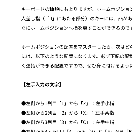
キーボードの種類にもよりますが、ホームポジショ
人差し指（「J」にあたる部分）のキーには、凸が
ぐにホームポジションへ指を戻すことができるので
ホームポジションの配置をマスターしたら、次はど
には、以下のような配置になります。必ず下記の配
く運指ができる配置ですので、ぜひ身に付けるよう
【左手入力の文字】
●左側から1列目「1」から「Z」：左手小指
●左側から2列目「2」から「X」：左手薬指
●左側から3列目「3」から「C」：左手中指
●左側から4・5列目「4」から「V」と「5」から「