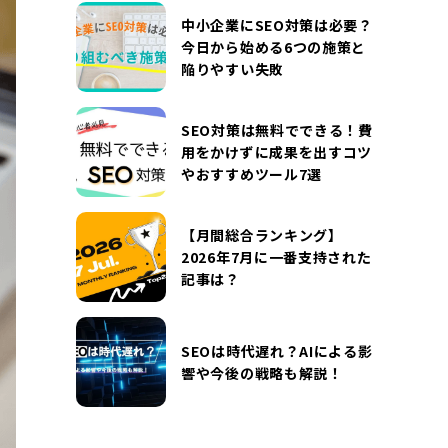
DOCUMENT
中小企業にSEO対策は必要？
お役立ち資料
今日から始める6つの施策と
陥りやすい失敗
お問い合わせ
広告掲載に関するお問い合わせ
『SUNGROVE』について
利用規約
SEO対策は無料でできる！費
用をかけずに成果を出すコツ
広告掲載に関する規約
特定商取引法に基づく表記
やおすすめツール7選
プライバシーポリシー
運営会社
【月間総合ランキング】
2026年7月に一番支持された
記事は？
SEOは時代遅れ？AIによる影
響や今後の戦略も解説！