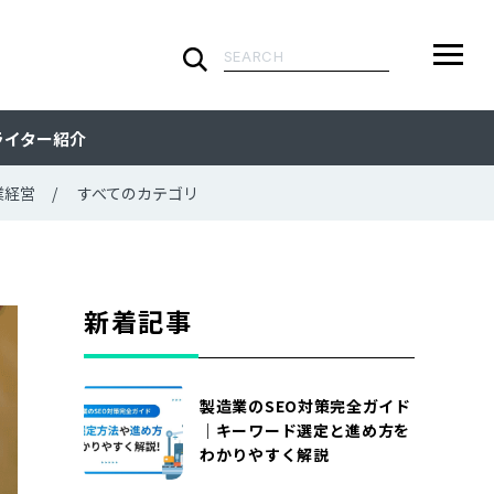
検
索:
ARTICLE
メ
検
検
ライター紹介
ニ
索
索:
すべての記事
CATEGORY
ュ
業経営
すべてのカテゴリ
ー
カテゴリで探す
TAG
一
覧
タグで探す
WRITER
新着記事
ライターで探す
FEATURE
製造業のSEO対策完全ガイド
特集
MOVIE
｜キーワード選定と進め方を
わかりやすく解説
動画