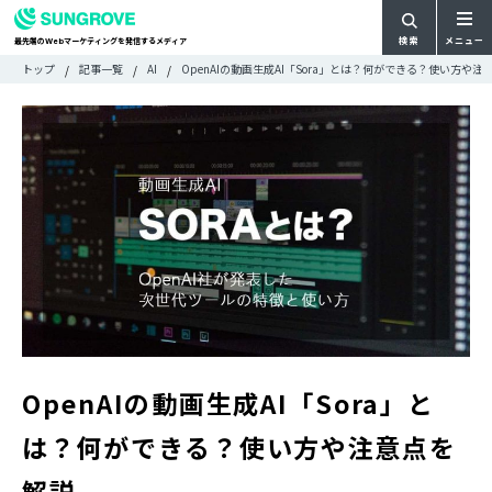
検索
メニュー
最先端の
マーケティングを発信するメディア
Web
検
検
トップ
記事一覧
AI
OpenAIの動画生成AI「Sora」とは？何ができる？使い方や注
ARTICLE
メ
索
索:
すべての記事
ニ
CATEGORY
ュ
カテゴリで探す
ー
TAG
一
タグで探す
WRITER
覧
ライターで探す
FEATURE
特集
MOVIE
動画
DOCUMENT
お役立ち資料
OpenAIの動画生成AI「Sora」と
お問い合わせ
は？何ができる？使い方や注意点を
広告掲載に関するお問い合わせ
解説