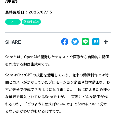
『SUNGROVE』について
最終更新日：
2025/07/15
利用規約
AI
動画生成AI
広告掲載に関する規約
特定商取引法に基づく表記
SHARE
プライバシーポリシー
運営会社
Soraとは、OpenAIが開発したテキストや画像から自動的に動画
を作成する動画生成AIです。
SoraはChatGPTの技術を活用しており、従来の動画制作では時
間とコストがかかっていたプロモーション動画や教材動画を、わ
ずか数分で作成できるようになりました。手軽に使えるため様々
な業界で導入されているSoraですが、「実際にどんな動画が作
れるのか」「どのように使えばいいのか」とSoraについて分か
らない点が多い方もいるはずです。