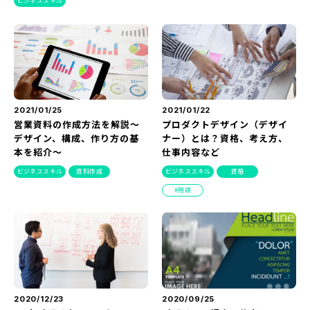
ビジネススキル
『SUNGROVE』について
利用規約
広告掲載に関する規約
特定商取引法に基づく表記
2021/01/25
2021/01/22
プライバシーポリシー
営業資料の作成方法を解説～
プロダクトデザイン（デザイ
デザイン、構成、作り方の基
ナー）とは？資格、考え方、
運営会社
本を紹介～
仕事内容など
ビジネススキル
資料作成
ビジネススキル
資格
用語
2020/12/23
2020/09/25