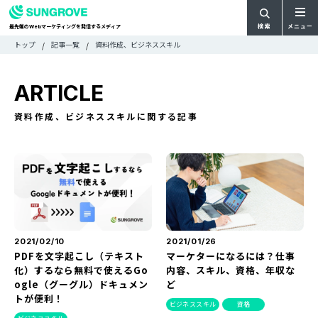
検索
メニュー
最先端の
マーケティングを発信するメディア
Web
検
検
トップ
記事一覧
資料作成、ビジネススキル
ARTICLE
メ
索
索:
すべての記事
ニ
CATEGORY
ARTICLE
ュ
カテゴリで探す
ー
TAG
資料作成、ビジネススキルに関する記事
一
タグで探す
WRITER
覧
ライターで探す
FEATURE
特集
MOVIE
動画
DOCUMENT
お役立ち資料
2021/02/10
2021/01/26
PDFを文字起こし（テキスト
マーケターになるには？仕事
化）するなら無料で使えるGo
内容、スキル、資格、年収な
お問い合わせ
ogle（グーグル）ドキュメン
ど
トが便利！
広告掲載に関するお問い合わせ
ビジネススキル
資格