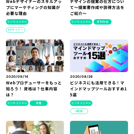
Webデザイナーのスキルアッ
デザインの提案の仕方につい
プにマーケティングの知識が
て～提案書作成や説得方法を
必要な理由
ご紹介～
ビジネススキル
ビジネススキル
資料作成
デザイナー
2020/09/14
2020/08/26
Webプロデューサーをもっと
ビジネスにも活用できる！マ
知ろう！ 資格は？仕事内容
インドマップツールおすすめ1
は？
5選
ビジネススキル
資格
ビジネススキル
用語