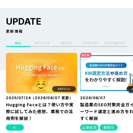
UPDATE
更新情報
ALL
ARTICLE
MOVIE
FEATURE
DOCUMENT
X（Twitter）のセンシティブ設定
Whoo(ふー)でフリーズ
NEW
を解除する方法を解説！できない
る？どうなる？見え方・
原因や改善方法とは？
方・バレない方法を解説
ARTICLE
2025/07/24（
2026/08/07
更新）
2026/08/07
Hugging Faceとは？使い方や実
製造業のSEO対策完全ガ
際に試してみた感想、業務での活
ーワード選定と進め方を
用例を解説！
すく解説
AI
企業経営
業種別