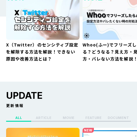
X（Twitter）のセンシティブ設定
Whoo(ふー)でフリーズ
を解除する方法を解説！できない
る？どうなる？見え方・
原因や改善方法とは？
方・バレない方法を解説
UPDATE
更新情報
ALL
ARTICLE
MOVIE
FEATURE
DOCUMENT
X（Twitter）のセンシティブ設定
Whoo(ふー)でフリーズ
NEW
を解除する方法を解説！できない
る？どうなる？見え方・