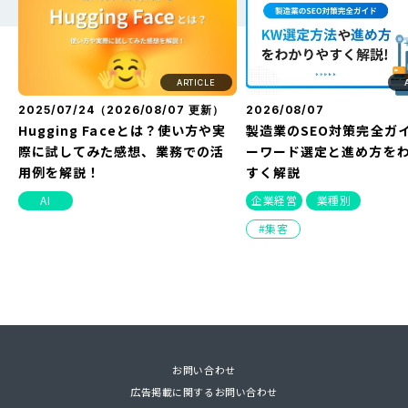
原因や改善方法とは？
方・バレない方法を解説
ARTICLE
2025/07/24（
2026/08/07
更新）
2026/08/07
Hugging Faceとは？使い方や実
製造業のSEO対策完全ガ
際に試してみた感想、業務での活
ーワード選定と進め方を
用例を解説！
すく解説
AI
企業経営
業種別
集客
NEW
お問い合わせ
PDF
広告掲載に関するお問い合わせ
2025/07/24（
2022/02/22（
2023/07/14（
2026/05/28
2026/08/03
2026/08/07
2026/03/12
更新）
更新）
更新）
2026/08/07
2022/03/25（
2023/04/18（
2021/11/26（
2026/04/03
2024/04/11
2026/01/3