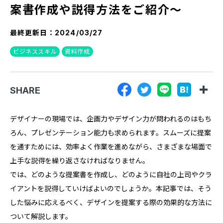
案書作成や説得方法をご紹介～
『SUNGROVE』について
利用規約
最終更新日：
2024/03/27
広告掲載に関する規約
ビジネススキル
資料作成
特定商取引法に基づく表記
プライバシーポリシー
SHARE
運営会社
デザイナーの現場では、企画力やデザイン力が問われるのはもち
ろん、プレゼンテーション能力も求められます。スムーズに提案
を通すためには、効率よく作業を進めながら、さまざまな場面で
上手な説得を繰り返さなければなりません。
では、どのような提案書を作成し、どのように自社の上司やクラ
イアントを説得していけばよいのでしょうか。本記事では、そう
した悩みに応えるべく、デザインを提案する際の効果的な方法に
ついて解説します。