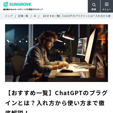
検索
メニュー
最先端の
マーケティングを発信するメディア
Web
検
検
トップ
記事一覧
AI
【おすすめ一覧】ChatGPTのプラグインとは？入れ方から使
ARTICLE
メ
索
索:
すべての記事
ニ
CATEGORY
ュ
カテゴリで探す
ー
TAG
一
タグで探す
WRITER
覧
ライターで探す
FEATURE
特集
MOVIE
動画
DOCUMENT
お役立ち資料
【おすすめ一覧】ChatGPTのプラグ
お問い合わせ
インとは？入れ方から使い方まで徹
広告掲載に関するお問い合わせ
底解説！