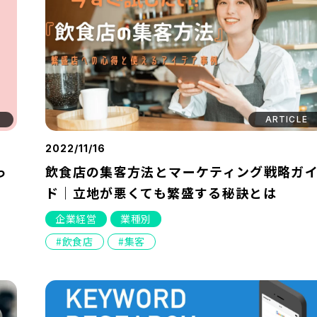
ARTICLE
2022/11/16
っ
飲食店の集客方法とマーケティング戦略ガ
ド｜立地が悪くても繁盛する秘訣とは
企業経営
業種別
飲食店
集客