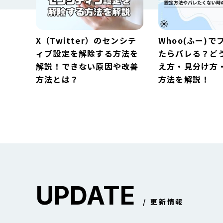
X（Twitter）のセンシテ
Whoo(ふー)で
ィブ設定を解除する方法を
たらバレる？ど
解説！できない原因や改善
え方・見分け方
方法とは？
方法を解説！
UPDATE
X（Twitter）のセンシテ
Whoo(ふー)で
更新情報
ィブ設定を解除する方法を
たらバレる？ど