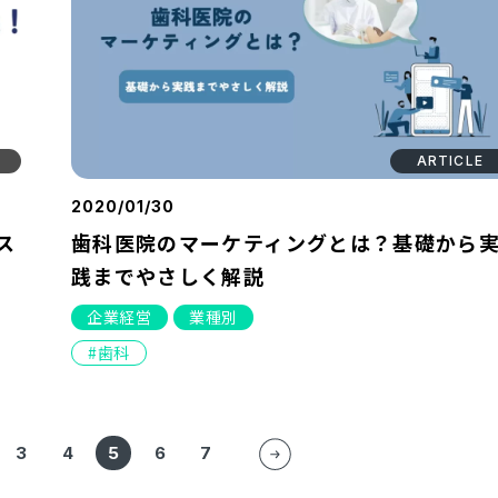
ARTICLE
2020/01/30
ス
歯科医院のマーケティングとは？基礎から
践までやさしく解説
企業経営
業種別
歯科
3
4
5
6
7