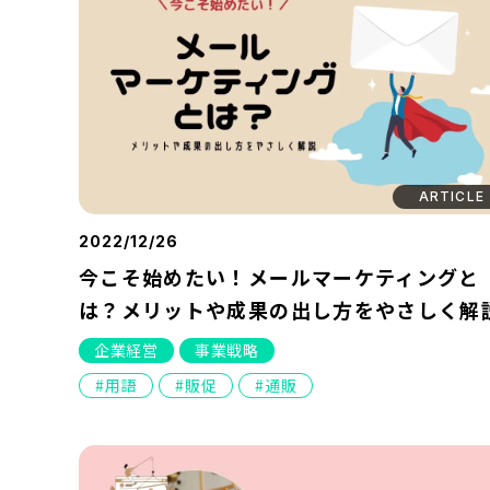
ARTICLE
2022/12/26
今こそ始めたい！メールマーケティングと
は？メリットや成果の出し方をやさしく解
企業経営
事業戦略
用語
販促
通販