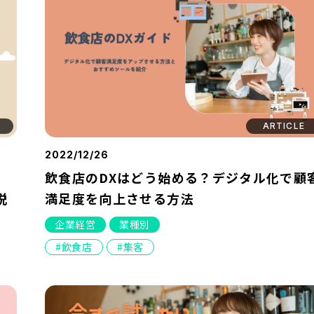
ARTICLE
2022/12/26
飲食店のDXはどう始める？デジタル化で顧
説
満足度を向上させる方法
企業経営
業種別
飲食店
集客