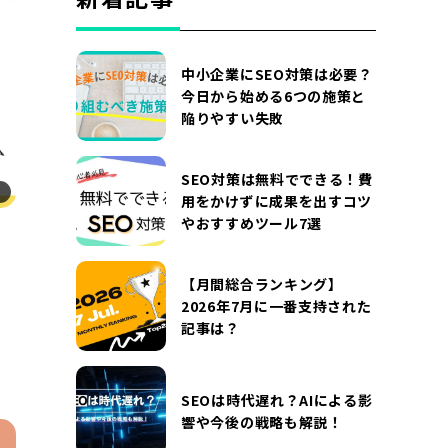
DOCUMENT
お役立ち資料
中小企業にSEO対策は必要？
お問い合わせ
広告掲載に関するお問い合わせ
今日から始める6つの施策と
陥りやすい失敗
『SUNGROVE』について
利用規約
広告掲載に関する規約
特定商取引法に基づく表記
SEO対策は無料でできる！費
用をかけずに成果を出すコツ
プライバシーポリシー
運営会社
やおすすめツール7選
る
【月間総合ランキング】
2026年7月に一番支持された
記事は？
SEOは時代遅れ？AIによる影
響や今後の戦略も解説！