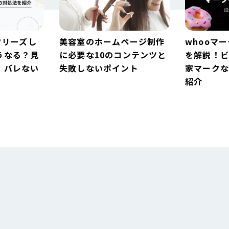
フリーズし
美容室のホームページ制作
whooマ
うなる？見
に必要な10のコンテンツと
を解説！
・バレない
失敗しないポイント
家マーク
紹介
フリーズし
美容室のホームページ制作
whooマ
うなる？見
に必要な10のコンテンツと
を解説！