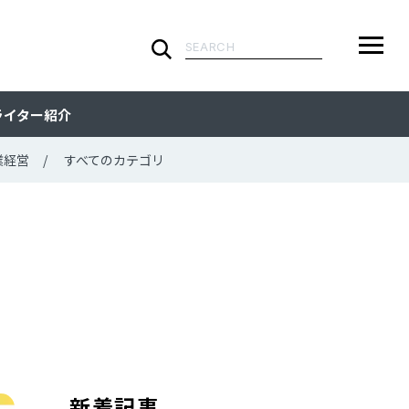
検
索:
ARTICLE
メ
検
検
ライター紹介
ニ
索
索:
すべての記事
CATEGORY
ュ
業経営
すべてのカテゴリ
ー
カテゴリで探す
TAG
一
覧
タグで探す
WRITER
ライターで探す
FEATURE
特集
MOVIE
動画
新着記事