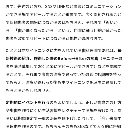
まず、先述のとおり、SNSやLINEなど患者とコミュニケーション
ができる場でアピールすることが重要です。広く周知されること
で新規患者の開拓につながるのはもちろん、それまで「近いか
ら」「歯が痛くなったから」という、自院に通う目的が薄かった
患者も改めてリピートにつながる可能性が高まります。
たとえばホワイトニングに力を入れている歯科医院であれば、
最
新技術の紹介、施術した際のBefore→Afterの写真
（モニター患
者を随時募集しておくと楽にアピールができます）などを掲載す
ることで、それまで虫歯の治療で通っていた患者にも興味を持っ
てもらえ、治療が終わった後もホワイトニングを理由に通院して
もらえるかもしれません。
定期的にイベントを行う
のもよいでしょう。正しい歯磨きの仕方
や虫歯を作りにくい生活習慣をレクチャーする場を設けたり、あ
るいは期間限定で一部の治療を値下げしたりして、「今」来院す
る理由を作るのです。もちろんその際もSNSなどで大々的に告知