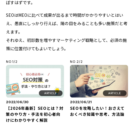
ぼすはずです。
SEOはMEOに比べて成果が出るまで時間がかかりやすいとはい
え、愚直にしっかり行えば、陽の目をみることも多い施策だと考
えます。
それゆえ、初診数を増やすマーケティング戦略として、必須の施
策に位置付けてもよいでしょう。
NO.1/2
NO.2/2
ARTICLE
ARTICLE
2022/06/30
2022/06/21
【2026年最新】SEOとは？対
SEOを攻略したい！おさえて
策のやり方・手法を初心者向
おくべき知識や思考、方法論
けにわかりやすく解説