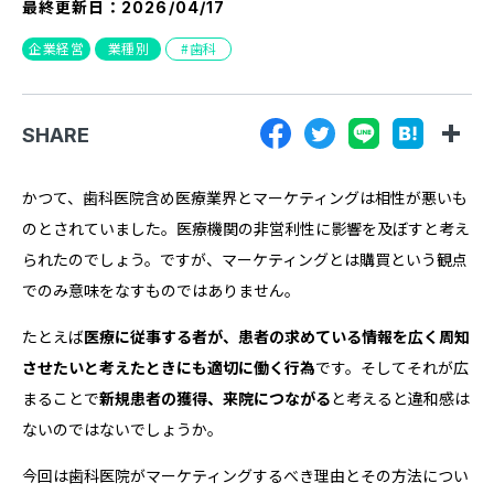
最終更新日：
2026/04/17
『SUNGROVE』について
企業経営
業種別
歯科
利用規約
広告掲載に関する規約
SHARE
特定商取引法に基づく表記
プライバシーポリシー
かつて、歯科医院含め医療業界とマーケティングは相性が悪いも
のとされていました。医療機関の非営利性に影響を及ぼすと考え
運営会社
られたのでしょう。ですが、マーケティングとは購買という観点
でのみ意味をなすものではありません。
たとえば
医療に従事する者が、患者の求めている情報を広く周知
させたいと考えたときにも適切に働く行為
です。そしてそれが広
まることで
新規患者の獲得、来院につながる
と考えると違和感は
ないのではないでしょうか。
今回は歯科医院がマーケティングするべき理由とその方法につい