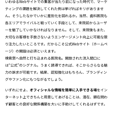
いわゆるWebサイトでの集客が当たり前になった時代で、マーケ
ティングの課題を解決してくれた例は挙げればキリがありませ
ん。そうしたなかでいかに差別化を図れるか。当然、歯科医院も
各エリアでライバルと戦っていく手段として、来院前からユーザ
ーを魅了していかなければなりません。そして、来院後もまた、
大切なお客様を手放さないようエンゲージメント向上に可能な限
り注力したいところです。だからこそ公式Webサイト（ホームペ
ージ）の開設は必須といえます。
検索窓へ自然と打ち込まれる医院名。開放された流入間口に
は“公式”のシグナル。うまく誘導できれば、そこからさらなる魅
力の訴求が可能です。結果、認知強化はもちろん、ブランディン
グやファン化にもつながるでしょう。
いずれにせよ、
オフィシャルな情報を簡単に入手できる場
をイン
ターネット上できちんと用意してあげることは、潜在、顕在問わ
ず顧客との良好な関係構築を大いに手助けしてくれるはずです。