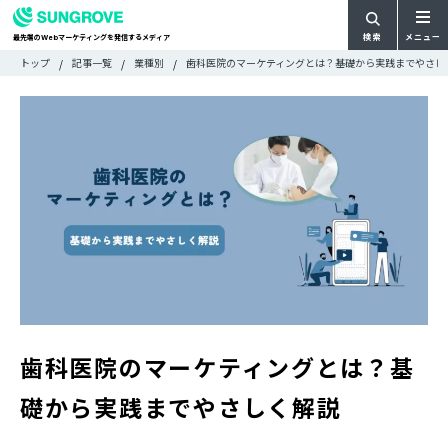
検索
メニュー
最先端の
マーケティングを発信するメディア
Web
検
検
トップ
記事一覧
業種別
歯科医院のマーケティングとは？基礎から実践までやさし
ARTICLE
メ
索
索:
すべての記事
ニ
CATEGORY
ュ
カテゴリで探す
ー
TAG
一
タグで探す
WRITER
覧
ライターで探す
FEATURE
特集
MOVIE
動画
DOCUMENT
お役立ち資料
歯科医院のマーケティングとは？基
お問い合わせ
礎から実践までやさしく解説
広告掲載に関するお問い合わせ