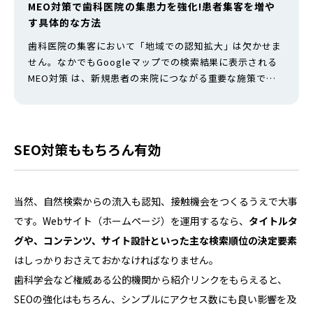
MEO対策で歯科医院の集患力を強化!患者集客を増や
す具体的な方法
歯科医院の集客において「地域での認知拡大」は欠かせま
せん。なかでもGoogleマップでの検索結果に表示される
MEO対策 は、新規患者の来院につながる重要な施策で
す。 医療広告ガイドラインや口コミ対応など、歯科ならで
はのポイントを抑えることで集患数の増加につながりま
す。 本記事では、歯科医院がMEO対策に取り組むべき理
由から、実際の施策、注意点、成功事例までを徹底解説し
SEO対策ももちろん有効
ます。ぜひ、自院の集患に役立…
当然、自然検索からの流入も認知、接触機会をつくるうえで大事
です。Webサイト（ホームページ）を運用するなら、
タイトルタ
グや、コンテンツ、サイト設計といった主な検索順位の決定要素
はしっかりおさえておかなければなりません。
歯科学会など権威ある公的機関から紹介リンクをもらえると、
SEOの強化はもちろん、シンプルにアクセス数にも良い影響を及