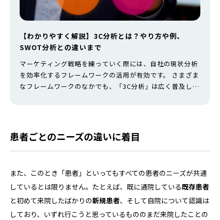
【わかりやすく解説】3C分析とは？やり方や例、
SWOT分析との違いまで
マーケティング戦略を練っていく際には、自社の現状分析
を効率化するフレームワークの活用が有効です。 さまざま
なフレームワークのなかでも、「3C分析」は広く普及して
いる方法論の1つでしょう。競合や市場動向についての多
面的な分析は、経営ビジョンを得るための足がかりを与え
てくれるはずです。 この記事では、3C分析の概要や目的
をふまえ、具体的なやり方を例とともに解説していきま
患者ごとのニーズの違いに着目
す。 3C分析とは 3C分析とは…
また、このとき「患者」といってもすべての患者のニーズが共通
しているとは限りません。たとえば、既に通院している
既存患者
と初めて来院したばかりの
新規患者
、そして自院について認識は
しており、いずれ行こうと思っているもののまだ来院したことの