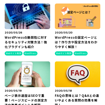
『SUNGROVE』について
利用規約
広告掲載に関する規約
特定商取引法に基づく表記
2020/05/26
2020/05/20
WordPressの脆弱性に対す
WordPressの固定ページと
プライバシーポリシー
るセキュリティ対策方法！強
は？作り方や設定方法をわか
化プラグインも紹介
りやすく解説！
運営会社
Webサイト制作
WordPress
Webサイト制作
WordPress
2020/05/19
2020/05/18
ページ表示速度はSEOで重
FAQの意味とは？Q&Aとの違
要！ページスピードの測定方
いやよくある質問の効果を解
法や改善ポイントを解説
説！