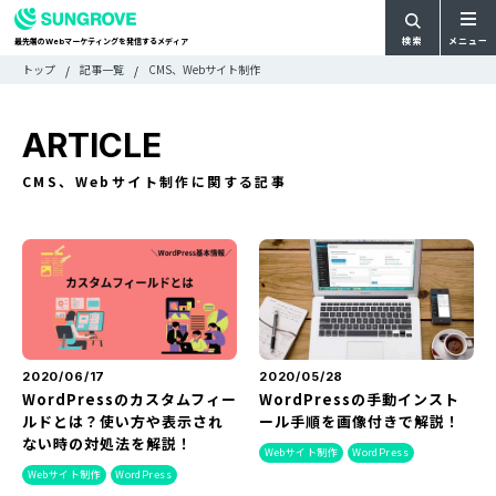
検索
メニュー
最先端の
マーケティングを発信するメディア
Web
検
検
トップ
記事一覧
CMS、Webサイト制作
ARTICLE
メ
索
索:
すべての記事
ニ
CATEGORY
ARTICLE
ュ
カテゴリで探す
ー
TAG
CMS、Webサイト制作に関する記事
一
タグで探す
WRITER
覧
ライターで探す
FEATURE
特集
MOVIE
動画
DOCUMENT
お役立ち資料
2020/06/17
2020/05/28
WordPressのカスタムフィー
WordPressの手動インスト
ルドとは？使い方や表示され
ール手順を画像付きで解説！
お問い合わせ
ない時の対処法を解説！
Webサイト制作
WordPress
広告掲載に関するお問い合わせ
Webサイト制作
WordPress