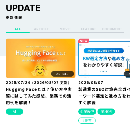
UPDATE
更新情報
ALL
ARTICLE
MOVIE
FEATURE
DOCUMENT
X（Twitter）のセンシティブ設定
Whoo(ふー)でフリーズ
NEW
を解除する方法を解説！できない
る？どうなる？見え方・
原因や改善方法とは？
方・バレない方法を解説
ARTICLE
2025/07/24（
2026/08/07
更新）
2026/08/07
Hugging Faceとは？使い方や実
製造業のSEO対策完全ガ
際に試してみた感想、業務での活
ーワード選定と進め方を
用例を解説！
すく解説
AI
企業経営
業種別
集客