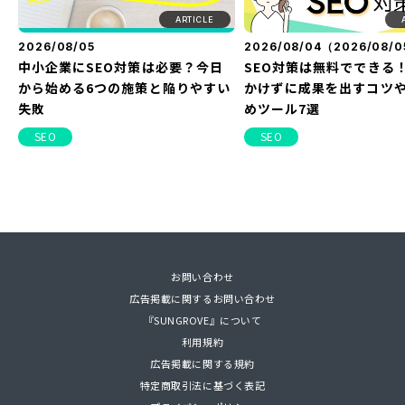
ARTICLE
2026/08/05
2026/08/04（
2026/08/0
中小企業にSEO対策は必要？今日
SEO対策は無料でできる
から始める6つの施策と陥りやすい
かけずに成果を出すコツ
失敗
めツール7選
SEO
SEO
NEW
NEW
お問い合わせ
PDF
広告掲載に関するお問い合わせ
2026/08/05
2022/02/22（
2023/07/14（
2026/05/28
2026/08/03
2026/03/12
更新）
更新）
2026/08/04（
2022/03/25（
2023/04/18（
2021/11/26（
2026/04/03
2024/04/11
2026/01/3
2026/08/0
『SUNGROVE』について
中小企業にSEO対策は必要？今日
MEOって何？対策を行うメリット
【ランキング】読者に人気の記事
SNSマーケティング – 成果につな
SEO対策は無料でできる
ギガファイル便の使い方
スタートアップ企業・起
【見つからなければ選ば
利用規約
から始める6つの施策と陥りやすい
や大事な要素について簡単解説
を集めました！
がる戦略が知りたい方へ
かけずに成果を出すコツ
方、ダウンロード方法
ォーカス！
ネット集客の全体像
広告掲載に関する規約
失敗
めツール7選
MEO
連載
SNS
web-tools
インタビュー
集客
特定商取引法に基づく表記
SEO
SEO