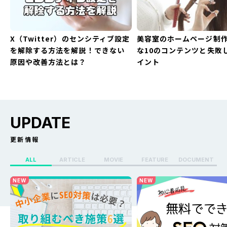
X（Twitter）のセンシティブ設定
美容室のホームページ制
を解除する方法を解説！できない
な10のコンテンツと失敗
原因や改善方法とは？
イント
UPDATE
更新情報
ALL
ARTICLE
MOVIE
FEATURE
DOCUMENT
X（Twitter）のセンシティブ設定
Whoo(ふー)でフリーズ
NEW
NEW
を解除する方法を解説！できない
る？どうなる？見え方・
原因や改善方法とは？
方・バレない方法を解説