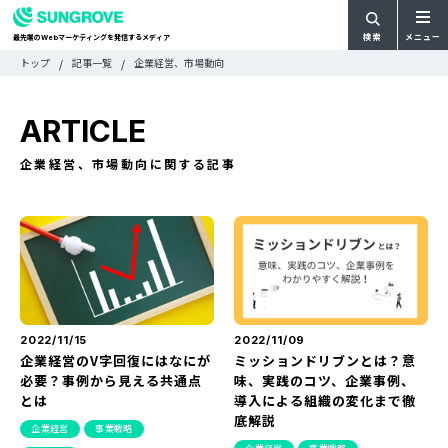
検索
メニュー
最先端の
マーケティングを発信するメディア
Web
検
検
トップ
記事一覧
企業経営、市場動向
ARTICLE
メ
索
索:
すべての記事
ニ
CATEGORY
ARTICLE
ュ
カテゴリで探す
ー
TAG
企業経営、市場動向に関する記事
一
タグで探す
WRITER
覧
ライターで探す
FEATURE
特集
MOVIE
動画
DOCUMENT
お役立ち資料
2022/11/15
2022/11/09
企業経営のV字回復にはなにが
ミッションドリブンとは？意
必要？事例から見える共通点
味、実践のコツ、企業事例、
お問い合わせ
とは
導入による組織の変化まで徹
底解説
広告掲載に関するお問い合わせ
企業経営
事業戦略