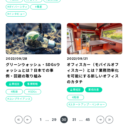
ダイバーシティ
集客
インタビュー
2022/09/28
2022/09/21
グリーンウォッシュ・SDGsウ
オフィスカー（モバイルオフ
ォッシュとは？日本での事
ィスカー）とは？業務効率化
例・回避の取り組み
を可能にする新しいオフィス
のカタチ
企業経営
事業戦略
企業経営
業務改善
用語
SDGs
用語
コンプライアンス
スタートアップ・ベンチャー
1
…
29
30
31
…
45