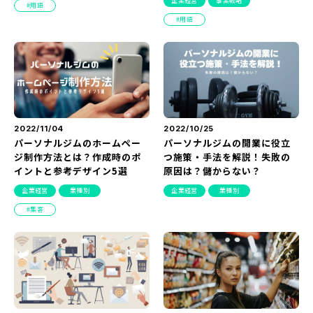
企業経営
事業戦略
用語
『SUNGROVE』について
用語
利用規約
広告掲載に関する規約
特定商取引法に基づく表記
プライバシーポリシー
2022/11/04
2022/10/25
パーソナルジムのホームペー
パーソナルジムの開業に役立
運営会社
ジ制作方法とは？作成時のポ
つ施策・手法を解説！失敗の
イントと参考デザイン5選
原因は？儲からない？
企業経営
業種別
企業経営
業種別
集客