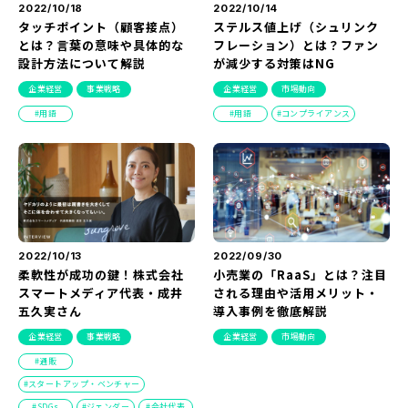
2022/10/18
2022/10/14
タッチポイント（顧客接点）
ステルス値上げ（シュリンク
とは？言葉の意味や具体的な
フレーション）とは？ファン
設計方法について解説
が減少する対策はNG
企業経営
事業戦略
企業経営
市場動向
用語
用語
コンプライアンス
2022/10/13
2022/09/30
柔軟性が成功の鍵！株式会社
小売業の「RaaS」とは？注目
スマートメディア代表・成井
される理由や活用メリット・
五久実さん
導入事例を徹底解説
企業経営
事業戦略
企業経営
市場動向
通販
スタートアップ・ベンチャー
SDGs
ジェンダー
会社代表